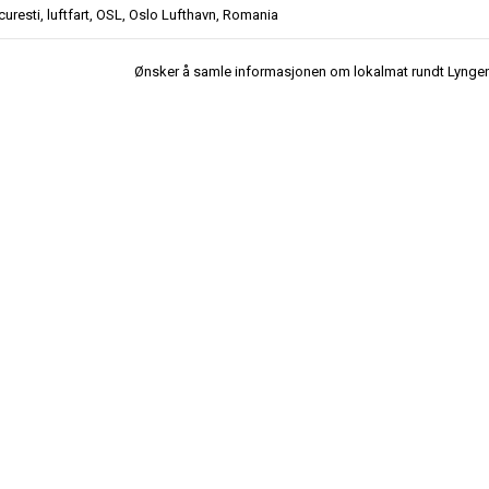
curesti
,
luftfart
,
OSL
,
Oslo Lufthavn
,
Romania
Ønsker å samle informasjonen om lokalmat rundt Lynge