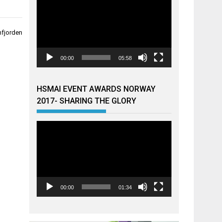
nfjorden
00:00
05:58
HSMAI EVENT AWARDS NORWAY
2017- SHARING THE GLORY
Videoavspiller
00:00
01:34