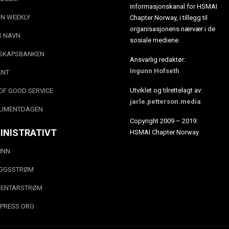
informasjonskanal for HSMAI
N WEEKLY
Chapter Norway, i tillegg til
organisasjonens nærvær i de
S NAVN
sosiale mediene.
SKAPSBANKEN
Ansvarlig redaktør:
Ingunn Hofseth
ENT
Utviklet og tilrettelagt av:
OF GOOD SERVICE
jarle.petterson.media
LIMENTDAGEN
Copyright 2009 – 2019:
INISTRATIVT
HSMAI Chapter Norway
INN
EGGSSTRØM
ENTARSTRØM
PRESS.ORG