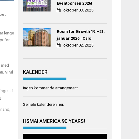
Eventbørsen 2026!
oktober 03, 2025
pet
Room for Growth 19.–21.
har lenge
januar 2026 i Oslo
ør for
oktober 02, 2025
å med
KALENDER
. Vi vil
Ingen kommende arrangement
ngen til
m
.
Se hele kalenderen
her
.
rland,
HSMAI AMERICA 90 YEARS!
Videoavspiller