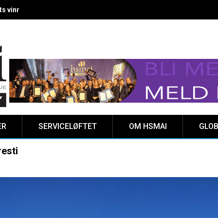
 vinnere kåret på Clarion Hotel The HUB
ER
SERVICELØFTET
OM HSMAI
GLOB
resti