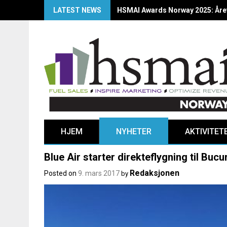
LATEST NEWS
HSMAI Awards Norway 2025: Årets
HJEM
NYHETER
AKTIVITET
Blue Air starter direkteflygning til Bucu
Redaksjonen
Posted on
9. mars 2017
by