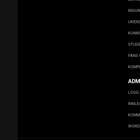
INGUN
UKEN
KUNN
STUD
FANS 
KOMP
ADM
LOGG 
INNL
KOMM
WORD