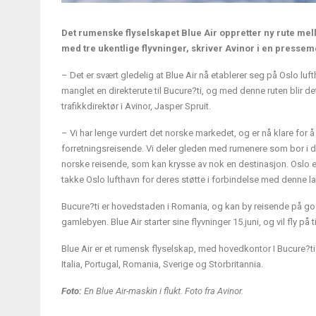
Det rumenske flyselskapet Blue Air oppretter ny rute mell
med tre ukentlige flyvninger, skriver Avinor i en pressem
– Det er svært gledelig at Blue Air nå etablerer seg på Oslo luf
manglet en direkterute til Bucure?ti, og med denne ruten blir det
trafikkdirektør i Avinor, Jasper Spruit.
– Vi har lenge vurdert det norske markedet, og er nå klare for å la
forretningsreisende. Vi deler gleden med rumenere som bor i d
norske reisende, som kan krysse av nok en destinasjon. Oslo er e
takke Oslo lufthavn for deres støtte i forbindelse med denne la
Bucure?ti er hovedstaden i Romania, og kan by reisende på go
gamlebyen. Blue Air starter sine flyvninger 15.juni, og vil fly p
Blue Air er et rumensk flyselskap, med hovedkontor I Bucure?ti. 
Italia, Portugal, Romania, Sverige og Storbritannia.
Foto:
En Blue Air-maskin i flukt. Foto fra Avinor.