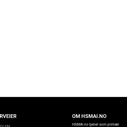
RVEIER
OM HSMAI.NO
HSMAI.no tjener som primær
EDLEM