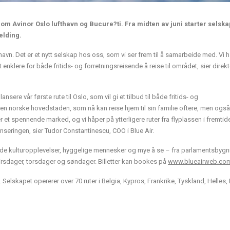
om Avinor Oslo lufthavn og Bucure?ti. Fra midten av juni starter selska
elding.
thavn. Det er et nytt selskap hos oss, som vi ser frem til å samarbeide med. Vi 
 enklere for både fritids- og forretningsreisende å reise til området, sier direkt
nsere vår første rute til Oslo, som vil gi et tilbud til både fritids- og
en norske hovedstaden, som nå kan reise hjem til sin familie oftere, men ogs
t spennende marked, og vi håper på ytterligere ruter fra flyplassen i fremtiden
nseringen, sier Tudor Constantinescu, COO i Blue Air.
de kulturopplevelser, hyggelige mennesker og mye å se – fra parlamentsbygni
å tirsdager, torsdager og søndager. Billetter kan bookes på
www.blueairweb.co
Selskapet opererer over 70 ruter i Belgia, Kypros, Frankrike, Tyskland, Helles, I