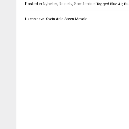
Posted in
Nyheter
,
Reiseliv
,
Samferdsel
Tagged
Blue Air
,
Bu
Innleggsnavigasjon
Ukens navn: Svein Arild Steen-Mevold