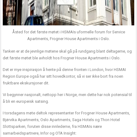
Åsted for det første møtet i HSMAIs uformelle forum for Service
Apartments, Frogner House Apartments i Oslo.
Tanken er at de jevnlige møtene skal gå på rundgang blant deltagerne, og
det første møtet ble avholdt hos Frogner House Apartments i Oslo.
Det er mye inspirasjon å hente på denne fronten i London, hvor HSMAI
Region Europe også har sitt hovedkontor, så vi ser ikke bort fra noen
fruktbare ekskursjoner dit.
Vi begynner nasjonalt, nettopp her i Norge, men dette har nok potensial til
å bli en europeisk satsing.
I torsdagens møte deltok representanter for Frogner House Apartments,
Bjørvika Apartments, Oslo Apartments, Saga Hotels og Thon Hotel
Slottsparken, foruten disse innlederne, fra HSMAIs nære
samarbeidspartnere, Infor og OTA Insight: