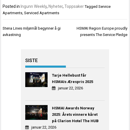
Posted in
Ingunn Weekly
,
Nyheter
,
Toppsaker
Tagged
Service
Apartments
,
Serviced Apartments
Innleggsnavigasjon
Stena Lines miljømål begynner å gi
HSMAI Region Europe proudly
avkastning
presents The Service Pledge
SISTE
Tarje Hellebust får
HSMAIs Ærespris 2025
januar 22, 2026
HSMAI Awards Norway
2025: Årets vinnere kåret
på Clarion Hotel The HUB
januar 22, 2026