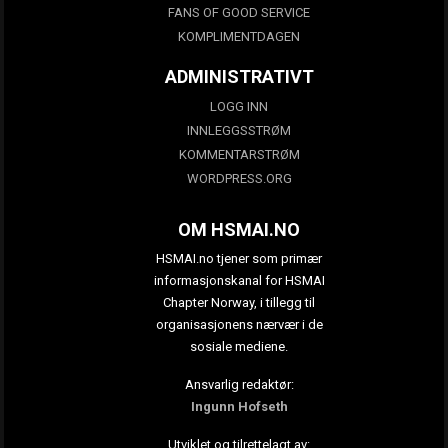
FANS OF GOOD SERVICE
KOMPLIMENTDAGEN
ADMINISTRATIVT
LOGG INN
INNLEGGSSTRØM
KOMMENTARSTRØM
WORDPRESS.ORG
OM HSMAI.NO
HSMAI.no tjener som primær
informasjonskanal for HSMAI
Chapter Norway, i tillegg til
organisasjonens nærvær i de
sosiale mediene.
Ansvarlig redaktør:
Ingunn Hofseth
Utviklet og tilrettelagt av: