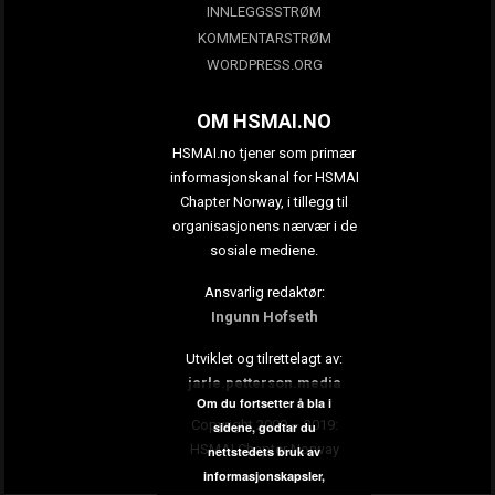
INNLEGGSSTRØM
KOMMENTARSTRØM
WORDPRESS.ORG
OM HSMAI.NO
HSMAI.no tjener som primær
informasjonskanal for HSMAI
Chapter Norway, i tillegg til
organisasjonens nærvær i de
sosiale mediene.
Ansvarlig redaktør:
Ingunn Hofseth
Utviklet og tilrettelagt av:
jarle.petterson.media
Om du fortsetter å bla i
Copyright 2009 – 2019:
sidene, godtar du
HSMAI Chapter Norway
nettstedets bruk av
informasjonskapsler,