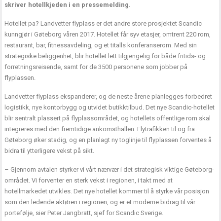
skriver hotellkjeden i en pressemelding.
Hotellet pa? Landvetter flyplass er det andre store prosjektet Scandic
kunngjør i Gøteborg våren 2017. Hotellet får syv etasjer, omtrent 220 rom,
restaurant, bar, fitnessavdeling, og et titalls konferanserom. Med sin
strategiske beliggenhet, blir hotellet lett tilgjengelig for både fritids- og
forretningsreisende, samt for de 3500 personene som jobber på
flyplassen.
Landvetter flyplass ekspanderer, og de neste årene planlegges forbedret
logistikk, nye kontorbygg og utvidet butikktilbud. Det nye Scandic-hotellet
blir sentralt plassert på flyplassområdet, og hotellets offentlige rom skal
integreres med den fremtidige ankomsthallen. Flytrafikken til og fra
Gøteborg øker stadig, og en planlagt ny toglinje til flyplassen forventes å
bidra til ytterligere vekst på sikt.
– Gjennom avtalen styrker vi vårt nærvær i det strategisk viktige Gøteborg-
området. Vi forventer en sterk vekst i regionen, i takt med at
hotellmarkedet utvikles. Det nye hotellet kommer til å styrke vår posisjon
som den ledende aktøren i regionen, og er et moderne bidrag til vår
portefølje, sier Peter Jangbratt, sjef for Scandic Sverige.