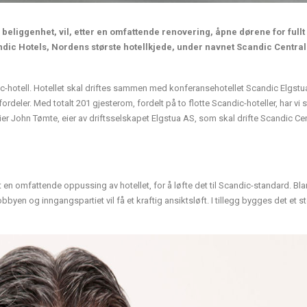
 beliggenhet, vil, etter en omfattende renovering, åpne dørene for fullt
ndic Hotels, Nordens største hotellkjede, under navnet Scandic Central
dic-hotell. Hotellet skal driftes sammen med konferansehotellet Scandic Elgst
ordeler. Med totalt 201 gjesterom, fordelt på to flotte Scandic-hoteller, har vi s
 sier John Tømte, eier av driftsselskapet Elgstua AS, som skal drifte Scandic Cen
 en omfattende oppussing av hotellet, for å løfte det til Scandic-standard. Bla
n og inngangspartiet vil få et kraftig ansiktsløft. I tillegg bygges det et st