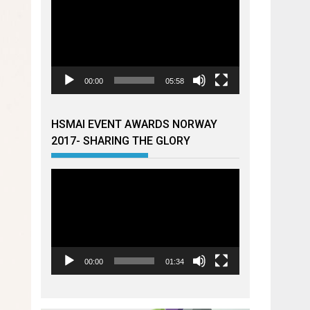
00:00
05:58
HSMAI EVENT AWARDS NORWAY
2017- SHARING THE GLORY
Videoavspiller
00:00
01:34