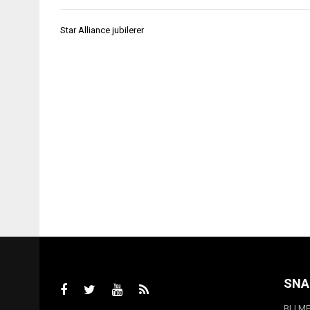
Innleggsnavigasjon
Star Alliance jubilerer
SNA
BLI M