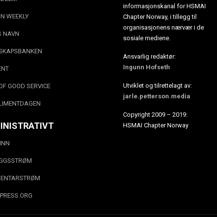
informasjonskanal for HSMAI
N WEEKLY
Chapter Norway, i tillegg til
organisasjonens nærvær i de
S NAVN
sosiale mediene.
SKAPSBANKEN
Ansvarlig redaktør:
Ingunn Hofseth
ENT
Utviklet og tilrettelagt av:
OF GOOD SERVICE
jarle.petterson.media
LIMENTDAGEN
Copyright 2009 – 2019:
INISTRATIVT
HSMAI Chapter Norway
INN
EGGSSTRØM
ENTARSTRØM
PRESS.ORG