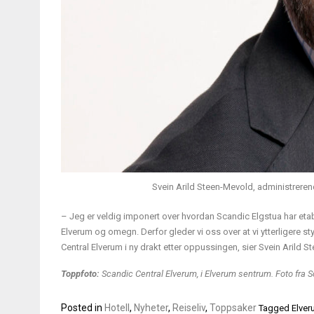
Svein Arild Steen-Mevold, administreren
– Jeg er veldig imponert over hvordan Scandic Elgstua har etable
Elverum og omegn. Derfor gleder vi oss over at vi ytterligere st
Central Elverum i ny drakt etter oppussingen, sier Svein Arild 
Toppfoto:
Scandic Central Elverum, i Elverum sentrum. Foto fra S
Posted in
Hotell
,
Nyheter
,
Reiseliv
,
Toppsaker
Tagged
Elve