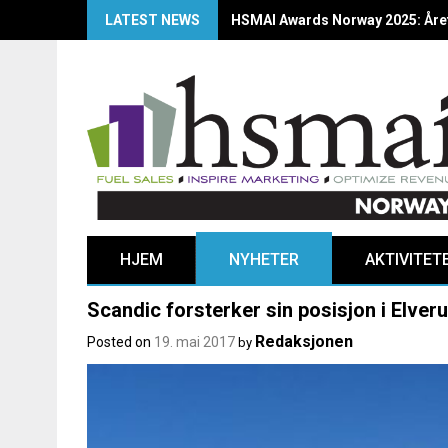
LATEST NEWS
HSMAI Awards Norway 2025: Årets
HJEM
NYHETER
AKTIVITET
Scandic forsterker sin posisjon i Elver
Redaksjonen
Posted on
19. mai 2017
by