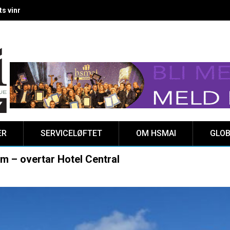
 vinnere kåret på Clarion Hotel The HUB
ER
SERVICELØFTET
OM HSMAI
GLOB
um – overtar Hotel Central