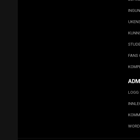
INGUN
UKEN
KUNN
STUD
FANS 
KOMP
ADM
LOGG 
INNL
KOMM
WORD