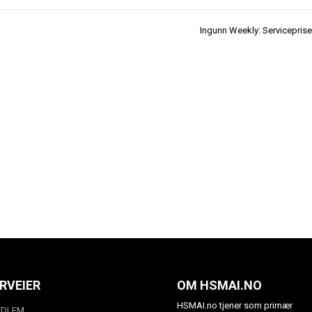
Ingunn Weekly: Servicepris
RVEIER
OM HSMAI.NO
HSMAI.no tjener som primær
EDLEM