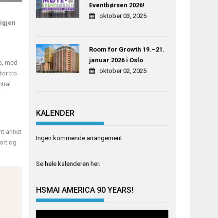
Eventbørsen 2026!
oktober 03, 2025
 igjen
Room for Growth 19.–21.
januar 2026 i Oslo
ua, med
oktober 02, 2025
tor tro
tral
KALENDER
nt annet
Ingen kommende arrangement
ort og
Se hele kalenderen
her
.
HSMAI AMERICA 90 YEARS!
Videoavspiller