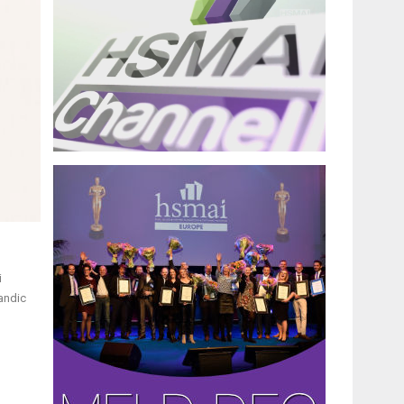
i
candic