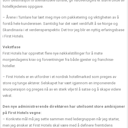
som destinasjon til utenlandske turister, gir nødvendigvis et større bilde av
hotellkjedenes oppgave.
– Årene i Tumlare har lært meg mye om pakketering og viktigheten av å
forstå hele kundereisen. Samtidig har det vært verdifullt å se Norge og
Skandinavia i et verdensperspektiv. Det tror jeg blir en nyttig erfaringsbase
i First Hotels.
Vekstfase
First Hotels har opprettet flere nye nøkkelstillinger for å møte
morgendagens krav og forventninger fra både gjester og franchise-
hoteller.
– First Hotels er en utfordrer i et nordisk hotellmarked som preges av
store og tunge aktører. Selskapet har vært igjennom en imponerende
snuoperasjon og preges nå av en sterk vilje til å satse og å skape videre
vekst.
Den nye administrerende direktøren har utvilsomt store ambisjoner
på First Hotels vegne:
– Konkrete mål må jeg sette sammen med ledergruppen når jeg starter,
men jeg ønsker at First Hotels skal være med å definere fremtidens