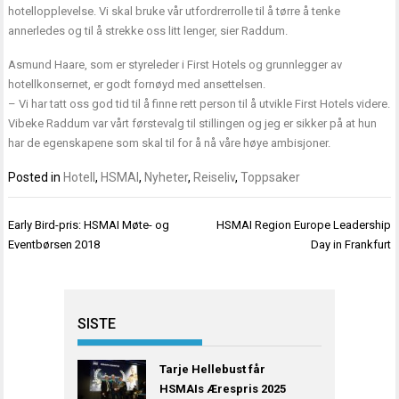
hotellopplevelse. Vi skal bruke vår utfordrerrolle til å tørre å tenke
annerledes og til å strekke oss litt lenger, sier Raddum.
Asmund Haare, som er styreleder i First Hotels og grunnlegger av
hotellkonsernet, er godt fornøyd med ansettelsen.
– Vi har tatt oss god tid til å finne rett person til å utvikle First Hotels videre.
Vibeke Raddum var vårt førstevalg til stillingen og jeg er sikker på at hun
har de egenskapene som skal til for å nå våre høye ambisjoner.
Posted in
Hotell
,
HSMAI
,
Nyheter
,
Reiseliv
,
Toppsaker
Innleggsnavigasjon
Early Bird-pris: HSMAI Møte- og
HSMAI Region Europe Leadership
Eventbørsen 2018
Day in Frankfurt
SISTE
Tarje Hellebust får
HSMAIs Ærespris 2025