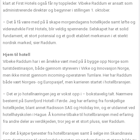
klart at First Hotels også får ny toppleder. Vibeke Raddum er ansatt som
administrerende direktør og begynner i stillingen 1. oktober.
– Det å få være med på å skape morgendagens hotellkjede samt løfte og
videreutvikle First Hotels, blir veldig spennende. Selskapet har et solid
fundament, et stort potensial og et godt etablert merkenavn i et sterkt
nordisk marked, sier Raddum.
Hjem til hotell
Vibeke Raddum har i en årrekke vært med på å bygge opp Norge som
turistdestinasjon, både gjennom styreverv i Virke og Innovasjon Norge,
men ikke minst gjennom incoming-operatøren Tumlare. Her har Raddum
både vært Norges- og Europasjef, men karrieren startet i hotellbransjen.
– Det er jo hotellnæringen jeg er vokst opp i – bokstavelig talt. Nærmere
bestemt på Sunnfjord Hotell i Førde. Jeg har erfaring fra forskjellige
hotellkjeder, blant annet Radisson SAS og Holiday Inn, og er utdannet ved
hotellhøyskolen i Hague. Å komme tilbake til hotellbransjen med erfaring
fra andre deler av verdikjeden, tror jeg er et stort pluss, sier Raddum.
For det å kjøpe tjenester fra hotellbransjen samt å selge inn Skandinavia