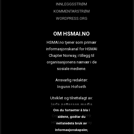
INNLEGGSSTRØM
KOMMENTARSTRØM
WORDPRESS.ORG
OM HSMAI.NO
HSMAI.no tjener som primær
informasjonskanal for HSMAI
Chapter Norway, i tillegg til
organisasjonens nærvær i de
sosiale mediene.
Ansvarlig redaktør:
Ingunn Hofseth
Utviklet og tilrettelagt av:
jarle.petterson.media
Om du fortsetter å bla i
Copyright 2009 – 2019:
sidene, godtar du
HSMAI Chapter Norway
nettstedets bruk av
informasjonskapsler,