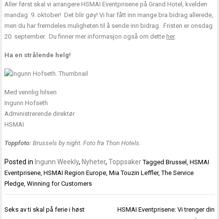
Aller først skal vi arrangere HSMAI Eventprisene på Grand Hotel, kvelden
mandag 9. oktober! Det blir gøy! Vi har fått inn mange bra bidrag allerede,
men du har fremdeles muligheten til å sende inn bidrag. Fristen er onsdag
20. september. Du finner mer informasjon også om dette
her
.
Ha en strålende helg!
Med vennlig hilsen
Ingunn Hofseth
Administrerende direktør
HSMAI
Toppfoto:
Brussels by night. Foto fra Thon Hotels.
Posted in
Ingunn Weekly
,
Nyheter
,
Toppsaker
Tagged
Brussel
,
HSMAI
Eventprisene
,
HSMAI Region Europe
,
Mia Touzin Leffler
,
The Service
Pledge
,
Winning for Customers
Innleggsnavigasjon
Seks av ti skal på ferie i høst
HSMAI Eventprisene: Vi trenger din