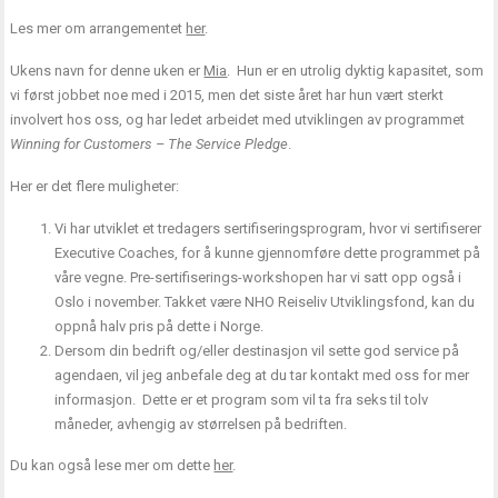
Les mer om arrangementet
her
.
Ukens navn for denne uken er
Mia
. Hun er en utrolig dyktig kapasitet, som
vi først jobbet noe med i 2015, men det siste året har hun vært sterkt
involvert hos oss, og har ledet arbeidet med utviklingen av programmet
Winning for Customers – The Service Pledge
.
Her er det flere muligheter:
Vi har utviklet et tredagers sertifiseringsprogram, hvor vi sertifiserer
Executive Coaches, for å kunne gjennomføre dette programmet på
våre vegne. Pre-sertifiserings-workshopen har vi satt opp også i
Oslo i november. Takket være NHO Reiseliv Utviklingsfond, kan du
oppnå halv pris på dette i Norge.
Dersom din bedrift og/eller destinasjon vil sette god service på
agendaen, vil jeg anbefale deg at du tar kontakt med oss for mer
informasjon. Dette er et
program som vil ta fra seks til tolv
måneder, avhengig av størrelsen på bedriften.
Du kan også lese mer om dette
her
.