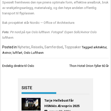
Spesielt fremheves den nye pirens optimale form, effektive arealbruk, bruk
av snøkjølingsanlegg, materialvalg, og den høye andelen offentlig
transport til flyplassen.
Bak prosjektet står Nordic — Office of Architecture.
Foto:
Pir nord på nye Oslo lufthavn. Fotograf: Espen Solli/Avinor Oslo
lufthavn.
Posted in
Nyheter
,
Reiseliv
,
Samferdsel
,
Toppsaker
Tagged
arkitektur
,
Avinor
,
luftfart
,
Oslo Lufthavn
Innleggsnavigasjon
Endelig direkte til Oslo
Thon Hotel Orion fyller 60 år
SISTE
Tarje Hellebust får
HSMAIs Ærespris 2025