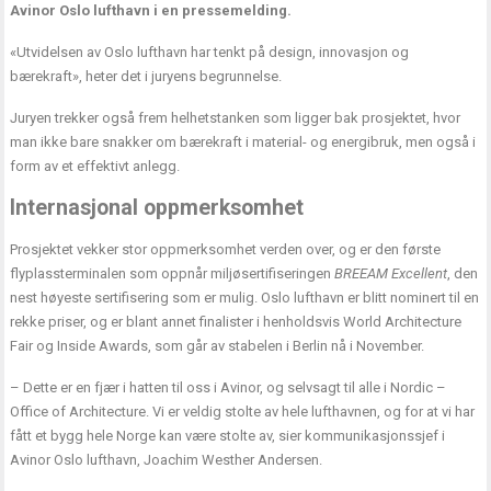
Avinor Oslo lufthavn i en pressemelding.
«Utvidelsen av Oslo lufthavn har tenkt på design, innovasjon og
bærekraft», heter det i juryens begrunnelse.
Juryen trekker også frem helhetstanken som ligger bak prosjektet, hvor
man ikke bare snakker om bærekraft i material- og energibruk, men også i
form av et effektivt anlegg.
Internasjonal oppmerksomhet
Prosjektet vekker stor oppmerksomhet verden over, og er den første
flyplassterminalen som oppnår miljøsertifiseringen
BREEAM Excellent
, den
nest høyeste sertifisering som er mulig. Oslo lufthavn er blitt nominert til en
rekke priser, og er blant annet finalister i henholdsvis World Architecture
Fair og Inside Awards, som går av stabelen i Berlin nå i November.
– Dette er en fjær i hatten til oss i Avinor, og selvsagt til alle i Nordic –
Office of Architecture. Vi er veldig stolte av hele lufthavnen, og for at vi har
fått et bygg hele Norge kan være stolte av, sier kommunikasjonssjef i
Avinor Oslo lufthavn, Joachim Westher Andersen.