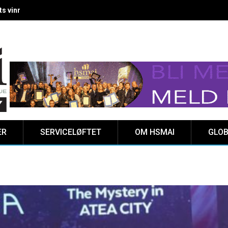
 vinnere kåret på Clarion Hotel The HUB
ER
SERVICELØFTET
OM HSMAI
GLOB