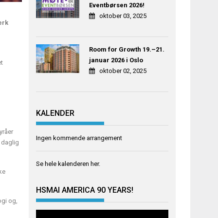
Eventbørsen 2026!
oktober 03, 2025
erk
Room for Growth 19.–21.
januar 2026 i Oslo
et
oktober 02, 2025
KALENDER
yråer
Ingen kommende arrangement
, daglig
Se hele kalenderen
her
.
ke
HSMAI AMERICA 90 YEARS!
ogi og,
Videoavspiller