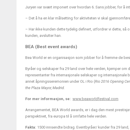
Juryen var svært imponert over hvordan 6. Sans jobber, for å int
– Det å ha en klar målsetting for aktiviteten vi skal gjennomføre
– Har ikke kunden dette tydelig definert, utfordrer vi dette, så 
kunden, avslutter han.
BEA (Best event awards)
Bea World er en organisasjon som jobber for å fremme de best
Byråer og selskaper fra 29 land over hele verden, kjemper om d
representanter fra internasjonale selskaper og internasjonale 
annet åpningsseremonien under OL i Rio (
Rio 2016 Opening Ce
the Plaza Mayor, Madrid
.
For mer informasjon, se:
www.beaworldfestival.com
Arrangementet, BEA World awards, er i dag den mest prestisjefylt
perspektivet, fra europa til å omfatte hele verden.
Fakta:
1500 innsendte bidrag. Eventbyråer/ kunder fra 29 land