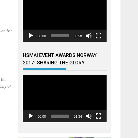
-en for
00:00
05:58
HSMAI EVENT AWARDS NORWAY
2017- SHARING THE GLORY
Videoavspiller
 blant
nary of
00:00
01:34