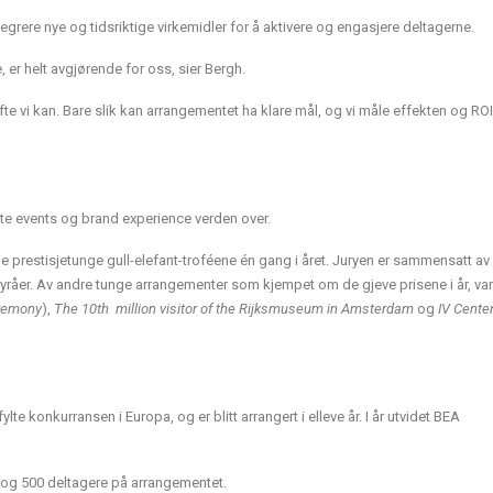
egrere nye og tidsriktige virkemidler for å aktivere og engasjere deltagerne.
, er helt avgjørende for oss, sier Bergh.
ofte vi kan. Bare slik kan arrangementet ha klare mål, og vi måle effekten og ROI
e events og brand experience verden over.
e prestisjetunge gull-elefant-troféene én gang i året. Juryen er sammensatt av
byråer. Av andre tunge arrangementer som kjempet om de gjeve prisene i år, var
remony
),
The 10th million visitor of the Rijksmuseum in Amsterdam
og
IV Cente
e konkurransen i Europa, og er blitt arrangert i elleve år. I år utvidet BEA
, og 500 deltagere på arrangementet.