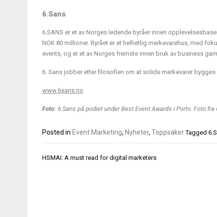
6.Sans
6.SANS er et av Norges ledende byråer innen opplevelsesbasert
NOK 80 millioner. Byrået er et helhetlig merkevarehus, med foku
events, og er et av Norges fremste innen bruk av business gami
6. Sans jobber etter filosofien om at solide merkevarer bygges 
www.6sans.no
Foto:
6.Sans på podiet under Best Event Awards i Porto. Foto fra 
Posted in
Event Marketing
,
Nyheter
,
Toppsaker
Tagged
6.
Innleggsnavigasjon
HSMAI: A must read for digital marketers