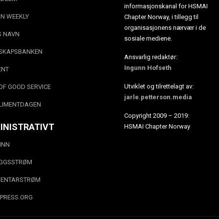
informasjonskanal for HSMAI
N WEEKLY
Chapter Norway, i tillegg til
organisasjonens nærvær i de
S NAVN
sosiale mediene.
SKAPSBANKEN
Ansvarlig redaktør:
Ingunn Hofseth
ENT
Utviklet og tilrettelagt av:
OF GOOD SERVICE
jarle.petterson.media
LIMENTDAGEN
Copyright 2009 – 2019:
INISTRATIVT
HSMAI Chapter Norway
INN
EGGSSTRØM
ENTARSTRØM
PRESS.ORG