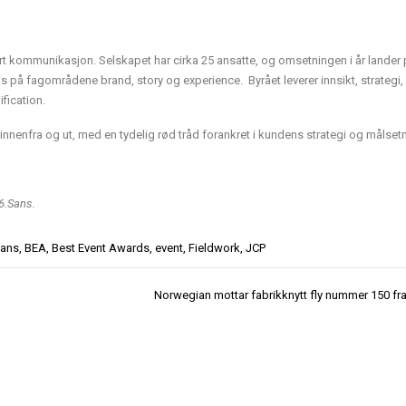
 kommunikasjon. Selskapet har cirka 25 ansatte, og omsetningen i år lander 
s på fagområdene brand, story og experience. Byrået leverer innsikt, strategi,
fication.
innenfra og ut, med en tydelig rød tråd forankret i kundens strategi og målset
6.Sans.
Sans
,
BEA
,
Best Event Awards
,
event
,
Fieldwork
,
JCP
Norwegian mottar fabrikknytt fly nummer 150 fr