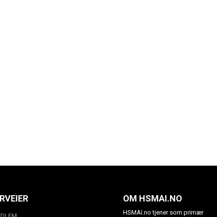
RVEIER
OM HSMAI.NO
HSMAI.no tjener som primær
EDLEM