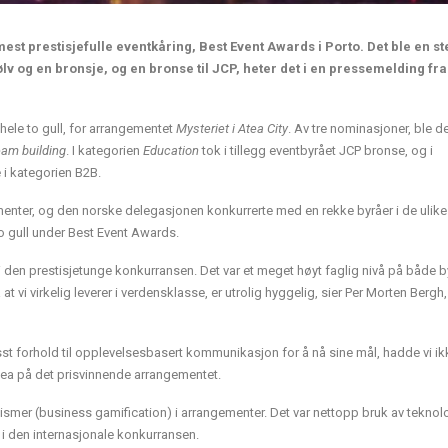
mest prestisjefulle eventkåring, Best Event Awards i Porto. Det ble en st
sølv og en bronsje, og en bronse til JCP, heter det i en pressemelding fra
hele to gull, for arrangementet
Mysteriet i Atea City
. Av tre nominasjoner, ble d
eam building
. I kategorien
Education
tok i tillegg eventbyrået JCP bronse, og i
e i kategorien B2B.
menter, og den norske delegasjonen konkurrerte med en rekke byråer i de ulike
to gull under Best Event Awards.
r i den prestisjetunge konkurransen. Det var et meget høyt faglig nivå på både b
at vi virkelig leverer i verdensklasse, er utrolig hyggelig, sier Per Morten Bergh
isst forhold til opplevelsesbasert kommunikasjon for å nå sine mål, hadde vi ik
Atea på det prisvinnende arrangementet.
anismer (business gamification) i arrangementer. Det var nettopp bruk av teknol
 i den internasjonale konkurransen.