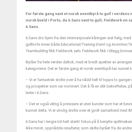
For første gang vant et norsk eventbyrå to gull i verdens 
norsk kveld i Porto, da 6.Sans vant to gull, Fieldwork en 
6.Sans.
6.Sans dro hjem fra den internasjonale kåringen sist helg, med 
gulltrofe innen både
Educational/Training Event
og
Incentive/T
Teambuilding
fikk Fieldwork sølv. Fieldwork fikk i tillegg brons
Byråer fra hele verden deltok, med et bredt spekter av arrange
kategoriene. Det er første gang et norsk eventbyrå har vunnet 
– Vi er fantastisk stolte over å ha nådd helt til topps to gange
og prosjekter som var nominert. Det å få en slik bekreftelse, på 
leder i 6.Sans.
– Det er også viktig å presisere at uten kunder som har et bev
kunnet delta. Vi er utrolig stolte over et godt samarbeid med 
6.Sans har i lengre tid hatt sterkt fokus på å benytte spillmek
ikke minst, oppnådde resultater, som skilte byrået fra de andre