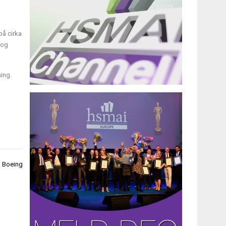
på cirka
 og
ning.
a Boeing