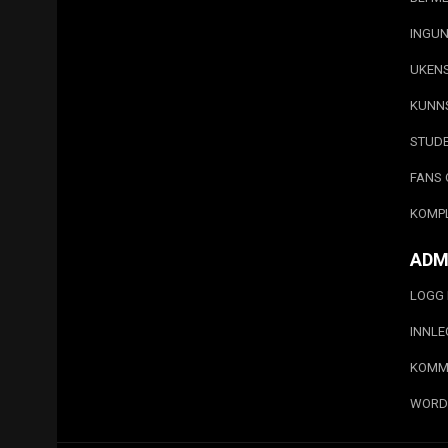
INGUN
UKEN
KUNN
STUD
FANS 
KOMP
ADM
LOGG 
INNL
KOMM
WORD