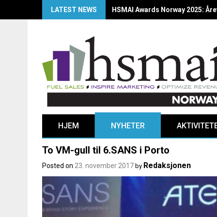
LATEST NEWS
HSMAI Awards Norway 2025: Årets
HJEM
NYHETER
AKTIVITET
To VM-gull til 6.SANS i Porto
Redaksjonen
Posted on
23. november 2017
by