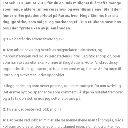
Fornebu 10. januar 2018, får du en unik mulighet til å treffe mange
spennende aktører innen reiselivs- og eventbransjene. Blant dem
finner vi Bergstadens Hotel på Røros, hvor Hege Stenmo har sitt
daglige virke, som salgs- og markedssjef. Hun er Ukens navn hos
oss i den første uken av julemåneden.
Q:
Hva består din arbeidshverdag av?
A:
Min arbeidshverdag består av salgsrelaterte aktiviteter, og
markedsføringen ved og av Bergstadens Hotel. Jeg følger opp grupper
som har vært på eller skal komme til Bergstadens Hotel. Vi skreddersyr
oppholdet til alle gruppene, ut fra deres ønsker og behov. Alt fra turen til
Røros, og aktiviteter under oppholdet.
I tillegg er det jeg som styrer prisene, og setter budsjett for min avdeling.
Det er mye nytt og spennende som kommer til å skje på hotellet fremover,
og å få ta del i det, er noe jeg setter stor pris på.
Q:
Hva er det beste ved jobben din?
A:
Det beste ved jobben min er alle de menneskene man får omgås, både
kolleger og gjester. Jeg er egentlig utdannet resepsjonist, og tillitten jeg