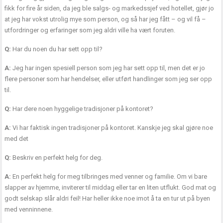
fikk for fire år siden, da jeg ble salgs- og markedssjef ved hotellet, gjør jo
at jeg har vokst utrolig mye som person, og så har jeg fått – og vil få –
utfordringer og erfaringer som jeg aldri ville ha vært foruten.
Q:
Har du noen du har sett opp til?
A:
Jeg har ingen spesiell person som jeg har sett opp til, men det er jo
flere personer som har hendelser, eller utført handlinger som jeg ser opp
til.
Q:
Har dere noen hyggelige tradisjoner på kontoret?
A:
Vi har faktisk ingen tradisjoner på kontoret. Kanskje jeg skal gjøre noe
med det
Q:
Beskriv en perfekt helg for deg.
A:
En perfekt helg for meg tilbringes med venner og familie. Om vi bare
slapper av hjemme, inviterer til middag eller tar en liten utflukt. God mat og
godt selskap slår aldri feil! Har heller ikke noe imot å ta en tur ut på byen
med venninnene.