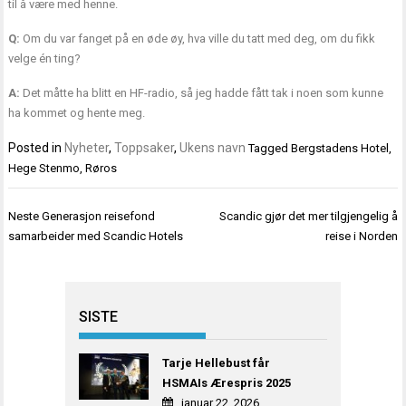
til å være med henne.
Q:
Om du var fanget på en øde øy, hva ville du tatt med deg, om du fikk
velge én ting?
A:
Det måtte ha blitt en HF-radio, så jeg hadde fått tak i noen som kunne
ha kommet og hente meg.
Posted in
Nyheter
,
Toppsaker
,
Ukens navn
Tagged
Bergstadens Hotel
,
Hege Stenmo
,
Røros
Innleggsnavigasjon
Neste Generasjon reisefond
Scandic gjør det mer tilgjengelig å
samarbeider med Scandic Hotels
reise i Norden
SISTE
Tarje Hellebust får
HSMAIs Ærespris 2025
januar 22, 2026