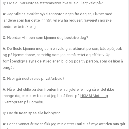
Q:
Hvis du var Norges statsminister, hva ville du lagt vekt på?
A:
Jeg ville ha avviklet sykelønnsordningen fra dag én, i likhet med
landene som har dette innført, ville vi ha redusert fraværet i norske
bedrifter betraktelig.
Q:
Hvordan vil noen som kjenner deg beskrive deg?
A:
De fleste kjenner meg som en veldig strukturert person, både på jobb
og på hjemmebane, samtidig som jeg er målrettet og effektiv. Og
forhåpentligvis syns de at jeg er en blid og positiv person, som de liker å
omgås.
Q:
Hvor går neste reise privat/arbeid?
A:
Nå er det stille på den fronten frem til juleferien, og så er det ikke
mange dagene etter ferien at jeg blir å finne på
HSMAI Møte- og
Eventbørsen
på Fornebu.
Q:
Har du noen spesielle hobbyer?
A:
For halvannet år siden fikk jeg min datter Emilie, så mye av tiden min går