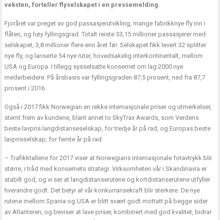
veksten, forteller flyselskapet i en pressemelding.
Fjoråret var preget av god passasjerutvikling, mange fabrikknye fly inn i
flåten, og høy fyllingsgrad. Totalt reiste 33,15 millioner passasjerer med
selskapet, 3,8 millioner flere enn året før. Selskapet fikk levert 32 splitter
nye fly, og lanserte 54 nye ruter, hovedsakelig interkontinentalt, mellom
USA og Europa. I tillegg sysselsatte konsernet om lag 2000 nye
medarbeidere. På årsbasis var fyllingsgraden 87,5 prosent, ned fra 87,7
prosent i 2016.
Også i 2017 fikk Norwegian en rekke internasjonale priser og utmerkelser,
stemt frem av kundene, blant annet to SkyTrax Awards, som Verdens
beste lavpris langdistanseselskap, for tredje år på rad, og Europas beste
lavprisselskap, for femte år på rad.
– Trafikktallene for 2017 viser at Norwegians internasjonale fotavtrykk blir
større, i tråd med konsernets strategi. Virksomheten vår i Skandinavia er
stabilt god, og vi ser at langdistanserutene og kortdistanserutene utfyller
hverandre godt. Det betyr at vår konkurransekraft blir sterkere. De nye
rutene mellom Spania og USA er blitt svært godt mottatt på begge sider
av Atlanteren, og beviser at lave priser, kombinert med god kvalitet, bidrar