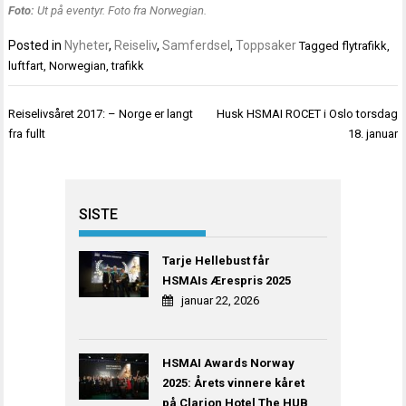
Foto:
Ut på eventyr. Foto fra Norwegian.
Posted in
Nyheter
,
Reiseliv
,
Samferdsel
,
Toppsaker
Tagged
flytrafikk
,
luftfart
,
Norwegian
,
trafikk
Innleggsnavigasjon
Reiselivsåret 2017: – Norge er langt
Husk HSMAI ROCET i Oslo torsdag
fra fullt
18. januar
SISTE
Tarje Hellebust får
HSMAIs Ærespris 2025
januar 22, 2026
HSMAI Awards Norway
2025: Årets vinnere kåret
på Clarion Hotel The HUB