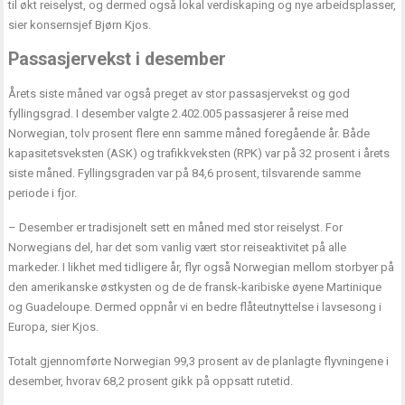
til økt reiselyst, og dermed også lokal verdiskaping og nye arbeidsplasser,
sier konsernsjef Bjørn Kjos.
Passasjervekst i desember
Årets siste måned var også preget av stor passasjervekst og god
fyllingsgrad. I desember valgte 2.402.005 passasjerer å reise med
Norwegian, tolv prosent flere enn samme måned foregående år. Både
kapasitetsveksten (ASK) og trafikkveksten (RPK) var på 32 prosent i årets
siste måned. Fyllingsgraden var på 84,6 prosent, tilsvarende samme
periode i fjor.
– Desember er tradisjonelt sett en måned med stor reiselyst. For
Norwegians del, har det som vanlig vært stor reiseaktivitet på alle
markeder. I likhet med tidligere år, flyr også Norwegian mellom storbyer på
den amerikanske østkysten og de de fransk-karibiske øyene Martinique
og Guadeloupe. Dermed oppnår vi en bedre flåteutnyttelse i lavsesong i
Europa, sier Kjos.
Totalt gjennomførte Norwegian 99,3 prosent av de planlagte flyvningene i
desember, hvorav 68,2 prosent gikk på oppsatt rutetid.