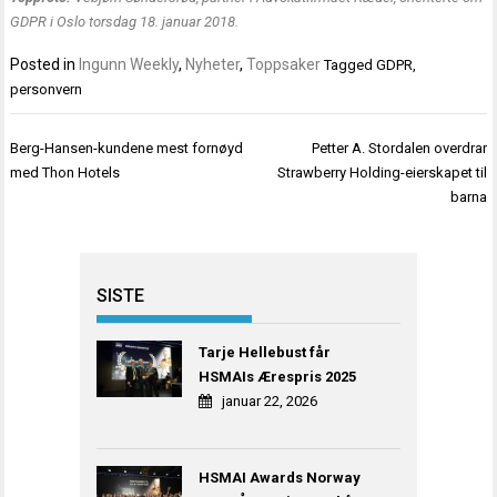
GDPR i Oslo torsdag 18. januar 2018.
Posted in
Ingunn Weekly
,
Nyheter
,
Toppsaker
Tagged
GDPR
,
personvern
Innleggsnavigasjon
Berg-Hansen-kundene mest fornøyd
Petter A. Stordalen overdrar
med Thon Hotels
Strawberry Holding-eierskapet til
barna
SISTE
Tarje Hellebust får
HSMAIs Ærespris 2025
januar 22, 2026
HSMAI Awards Norway