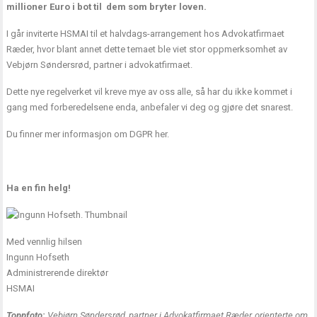
millioner Euro i bot til dem som bryter loven.
I går inviterte HSMAI til et halvdags-arrangement hos Advokatfirmaet
Ræder, hvor blant annet dette temaet ble viet stor oppmerksomhet av
Vebjørn Søndersrød, partner i advokatfirmaet.
Dette nye regelverket vil kreve mye av oss alle, så har du ikke kommet i
gang med forberedelsene enda, anbefaler vi deg og gjøre det snarest.
Du finner mer informasjon om DGPR her.
Ha en fin helg!
Med vennlig hilsen
Ingunn Hofseth
Administrerende direktør
HSMAI
Toppfoto:
Vebjørn Søndersrød, partner i Advokatfirmaet Ræder, orienterte om