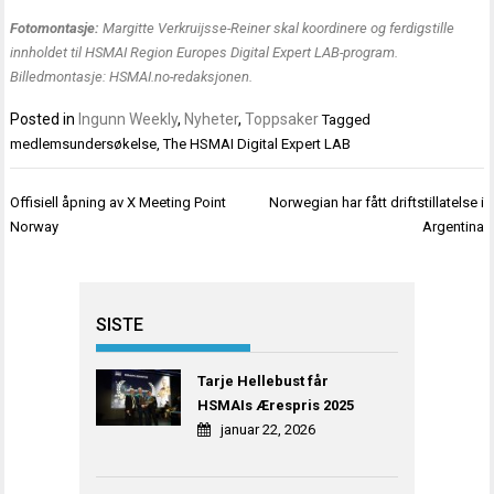
Fotomontasje:
Margitte Verkruijsse-Reiner skal koordinere og ferdigstille
innholdet til HSMAI Region Europes Digital Expert LAB-program.
Billedmontasje: HSMAI.no-redaksjonen.
Posted in
Ingunn Weekly
,
Nyheter
,
Toppsaker
Tagged
medlemsundersøkelse
,
The HSMAI Digital Expert LAB
Innleggsnavigasjon
Offisiell åpning av X Meeting Point
Norwegian har fått driftstillatelse i
Norway
Argentina
SISTE
Tarje Hellebust får
HSMAIs Ærespris 2025
januar 22, 2026