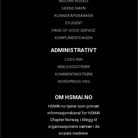
INGUNN WEEKLY
UKENS NAVN
KUNNSKAPSBANKEN
STUDENT
FANS OF GOOD SERVICE
KOMPLIMENTDAGEN
ADMINISTRATIVT
LOGG INN
INNLEGGSSTRØM
KOMMENTARSTRØM
WORDPRESS.ORG
OM HSMAI.NO
HSMAI.no tjener som primær
informasjonskanal for HSMAI
Chapter Norway, i tillegg til
organisasjonens nærvær i de
sosiale mediene.