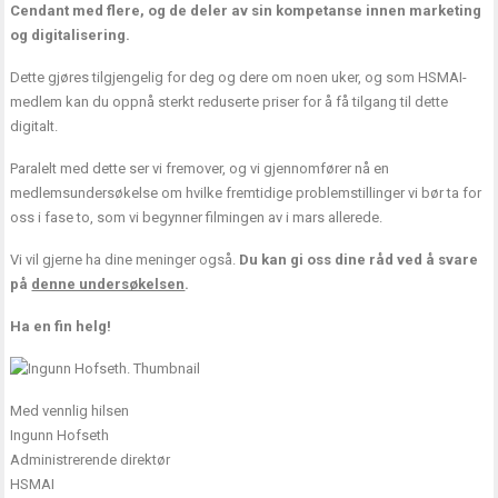
Cendant med flere, og de deler av sin kompetanse innen marketing
og digitalisering.
Dette gjøres tilgjengelig for deg og dere om noen uker, og som HSMAI-
medlem kan du oppnå sterkt reduserte priser for å få tilgang til dette
digitalt.
Paralelt med dette ser vi fremover, og vi gjennomfører nå en
medlemsundersøkelse om hvilke fremtidige problemstillinger vi bør ta for
oss i fase to, som vi begynner filmingen av i mars allerede.
Vi vil gjerne ha dine meninger også.
Du kan gi oss dine råd ved å svare
på
denne undersøkelsen
.
Ha en fin helg!
Med vennlig hilsen
Ingunn Hofseth
Administrerende direktør
HSMAI