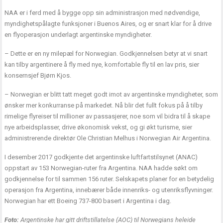
NAA er i ferd med å bygge opp sin administrasjon med nødvendige,
myndighetspålagte funksjoner i Buenos Aires, og er snart klar for å drive
en flyoperasjon underlagt argentinske myndigheter.
– Dette er en ny milepæl for Norwegian. Godkjennelsen betyr at vi snart
kan tilby argentinere å fly med nye, komfortable fly til en lav pris, sier
konsernsjef Bjørn Kjos.
– Norwegian er blitt tatt meget godt imot av argentinske myndigheter, som
ønsker mer konkurranse på markedet. Nå blir det fullt fokus på å tilby
rimelige flyreiser til millioner av passasjerer, noe som vil bidra til å skape
nye arbeidsplasser, drive økonomisk vekst, og gi økt turisme, sier
administrerende direktør Ole Christian Melhus i Norwegian Air Argentina.
I desember 2017 godkjente det argentinske luftfartstilsynet (ANAC)
oppstart av 153 Norwegian-ruter fra Argentina. NAA hadde søkt om
godkjennelse for til sammen 156 ruter. Selskapets planer for en betydelig
operasjon fra Argentina, innebærer både innenriks- og utenriksflyvninger.
Norwegian har ett Boeing 737-800 basert i Argentina i dag.
Foto:
Argentinske har gitt driftstillatelse (AOC) til Norwegians heleide