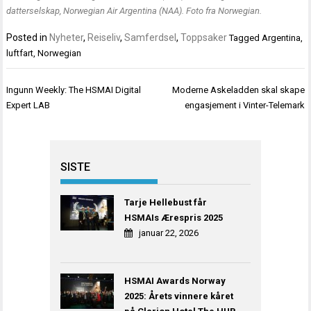
datterselskap, Norwegian Air Argentina (NAA). Foto fra Norwegian.
Posted in
Nyheter
,
Reiseliv
,
Samferdsel
,
Toppsaker
Tagged
Argentina
,
luftfart
,
Norwegian
Innleggsnavigasjon
Ingunn Weekly: The HSMAI Digital
Moderne Askeladden skal skape
Expert LAB
engasjement i Vinter-Telemark
SISTE
Tarje Hellebust får
HSMAIs Ærespris 2025
januar 22, 2026
HSMAI Awards Norway
2025: Årets vinnere kåret