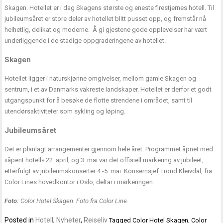
Skagen. Hotellet er i dag Skagens største og eneste firestjernes hotell. Til
jubileumsåret er store deler av hotellet blitt pusset opp, og fremstår nå
helhetlig, delikat og moderne. Å gi gjestene gode opplevelser har vært
underliggende i de stadige oppgraderingene av hotellet.
Skagen
Hotellet ligger i naturskjønne omgivelser, mellom gamle Skagen og
sentrum, i et av Danmarks vakreste landskaper. Hotellet er derfor et godt
utgangspunkt for å besøke de flotte strendene i området, samt til
utendørsaktiviteter som sykling og løping.
Jubileumsåret
Det er planlagt arrangementer gjennom hele året. Programmet åpnet med
«åpent hotell» 22. april, og 3. mai var det offisiell markering av jubileet,
etterfulgt av jubileumskonserter 4.-5. mai. Konsernsjef Trond Kleivdal, fra
Color Lines hovedkontor i Oslo, deltar i markeringen.
Foto:
Color Hotel Skagen. Foto fra Color Line.
Posted in
Hotell
,
Nyheter
,
Reiseliv
Tagged
Color Hotel Skagen
,
Color