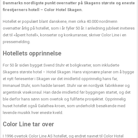
Danmarks nordligste punkt overnatter på Skagens største og eneste
firestjerners hotell – Color Hotel Skagen.
Hotellet er populært blant danskene, men cirka 40.000 nordmenn
overnatter årlig på hotellet, som i år fyller 50 år. I anledning jubileet inviteres
det til «åpent hotell», konserter og konkurranser, skriver Color Line i en
pressemelding.
Hotellets opprinnelse
For 50 år siden bygget Svend Stuhr et boligkvarter, som inkluderte
Skagens største hotel – Hotel Skagen. Hans visjonære planer om å bygge
et nytt feriesenter i Skagen var det imidlertid opprinnelig hans far,
Immanuel Stuhr, som hadde lansert. Stuhr var en nordjysk fabrikkeier og
argentinsk visekonsul. Han døde imidlertid før byggingen startet, og det
ble derfor hans sønn som overtok og fullførte prosjektet. Opprinnelig
huset hotellet også Galathea-kroen, som underholdt besøkende med
levende musikk hver eneste kveld.
Color Line tar over
I 1996 overtok Color Line AS hotellet, og endret navnet til Color Hotel