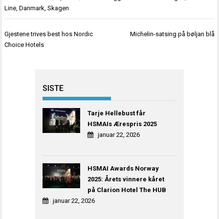
Line
,
Danmark
,
Skagen
Innleggsnavigasjon
Gjestene trives best hos Nordic
Michelin-satsing på bøljan blå
Choice Hotels
SISTE
Tarje Hellebust får
HSMAIs Ærespris 2025
januar 22, 2026
HSMAI Awards Norway
2025: Årets vinnere kåret
på Clarion Hotel The HUB
januar 22, 2026