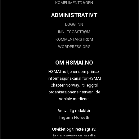
KOMPLIMENTDAGEN
ADMINISTRATIVT
LOGG INN
INNLEGGSSTRØM
KOMMENTARSTRØM
WORDPRESS.ORG
OM HSMAI.NO
HSMAI.no tjener som primær
informasjonskanal for HSMAI
Chapter Norway, i tillegg til
organisasjonens nærvær i de
sosiale mediene.
Ansvarlig redaktør:
Ingunn Hofseth
Utviklet og tilrettelagt av:
jarle.petterson.media