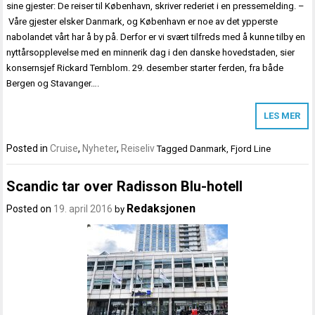
sine gjester: De reiser til København, skriver rederiet i en pressemelding. –
Våre gjester elsker Danmark, og København er noe av det ypperste
nabolandet vårt har å by på. Derfor er vi svært tilfreds med å kunne tilby en
nyttårsopplevelse med en minnerik dag i den danske hovedstaden, sier
konsernsjef Rickard Ternblom. 29. desember starter ferden, fra både
Bergen og Stavanger….
LES MER
Posted in
Cruise
,
Nyheter
,
Reiseliv
Tagged
Danmark
,
Fjord Line
Scandic tar over Radisson Blu-hotell
Redaksjonen
Posted on
19. april 2016
by