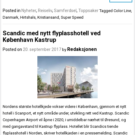
Posted in
Nyheter
,
Reiseliv
,
Samferdsel
,
Toppsaker
Tagged
Color Line
,
Danmark
,
Hirtshals
,
Kristiansand
,
Super Speed
Scandic med nytt flyplasshotell ved
København Kastrup
Redaksjonen
Posted on
20. september 2017
by
Nordens største hotellkjede vokser videre i København, gjennom et nytt
hotell i Scanport, et nytt område under, utvikling rett ved Kastrup. Scandic
Copenhagen Airport vil åpne i 2020, i umiddelbar nærhet til Øresund, og
med gangavstand til Kastrup flyplass. Hotellet blir Scandics tiende
flyplasshotell i Norden, skriver hotellkjeden i en pressemelding. Scandic