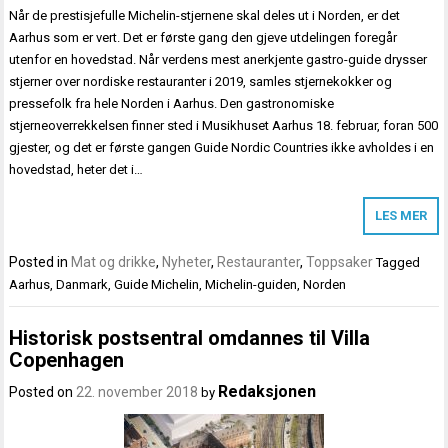
Når de prestisjefulle Michelin-stjernene skal deles ut i Norden, er det
Aarhus som er vert. Det er første gang den gjeve utdelingen foregår
utenfor en hovedstad. Når verdens mest anerkjente gastro-guide drysser
stjerner over nordiske restauranter i 2019, samles stjernekokker og
pressefolk fra hele Norden i Aarhus. Den gastronomiske
stjerneoverrekkelsen finner sted i Musikhuset Aarhus 18. februar, foran 500
gjester, og det er første gangen Guide Nordic Countries ikke avholdes i en
hovedstad, heter det i…
LES MER
Posted in
Mat og drikke
,
Nyheter
,
Restauranter
,
Toppsaker
Tagged
Aarhus
,
Danmark
,
Guide Michelin
,
Michelin-guiden
,
Norden
Historisk postsentral omdannes til Villa
Copenhagen
Redaksjonen
Posted on
22. november 2018
by