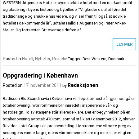
WESTERN Jøgensens Hotel er byens ældste hotel med en markant profil
og placering i byens historie og bybillede. ”Vi glæder os til at føre det
traditionsrige og smukke hus videre, og vi ser frem til også at udvikle
hotellet i de kommende år”, udtaler Halldis Augensen og Peter Anker-
Møller. Og fortsætter: ”At overtage driften af…
LES MER
Posted in
Hotell
,
Nyheter
,
Reiseliv
Tagged
Best Western
,
Danmark
Oppgradering i København
Redaksjonen
Posted on
17. november 2011
by
Radisson Blu Scandinavia i København vil i løpet av neste år gjennomgå en
totalrenovering, hvor rommene blir innredet i inspirerende vår- og
høstdesign. To av etasjene står allerede klare. Det er begynnelsen på en
totalrenovering av totalt 470 rom, som vil stå klart i desember 2012, skriver
Rezidor Hotel Group i en pressemelding. Høstrommene vil bære preg av
sesongens varme farger, mens vårrommenes klare og rene linjer vil gi en