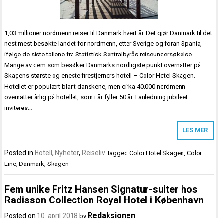
1,03 millioner nordmenn reiser til Danmark hvert år. Det gjør Danmark til det
nest mest besøkte landet for nordmenn, etter Sverige og foran Spania,
ifølge de siste tallene fra Statistisk Sentralbyrås reiseundersøkelse.
Mange av dem som besøker Danmarks nordligste punkt overnatter på
Skagens største og eneste firestjerners hotell – Color Hotel Skagen.
Hotellet er populært blant danskene, men cirka 40.000 nordmenn
overnatter årlig på hotellet, som i år fyller 50 år. I anledning jubileet
inviteres…
LES MER
Posted in
Hotell
,
Nyheter
,
Reiseliv
Tagged
Color Hotel Skagen
,
Color
Line
,
Danmark
,
Skagen
Fem unike Fritz Hansen Signatur-suiter hos
Radisson Collection Royal Hotel i København
Redaksjonen
Posted on
10. april 2018
by