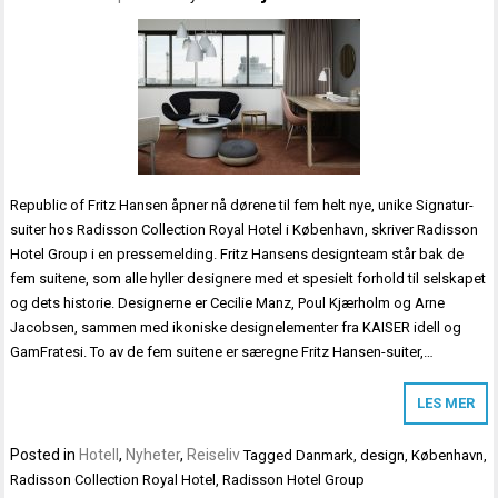
Republic of Fritz Hansen åpner nå dørene til fem helt nye, unike Signatur-
suiter hos Radisson Collection Royal Hotel i København, skriver Radisson
Hotel Group i en pressemelding. Fritz Hansens designteam står bak de
fem suitene, som alle hyller designere med et spesielt forhold til selskapet
og dets historie. Designerne er Cecilie Manz, Poul Kjærholm og Arne
Jacobsen, sammen med ikoniske designelementer fra KAISER idell og
GamFratesi. To av de fem suitene er særegne Fritz Hansen-suiter,…
LES MER
Posted in
Hotell
,
Nyheter
,
Reiseliv
Tagged
Danmark
,
design
,
København
,
Radisson Collection Royal Hotel
,
Radisson Hotel Group