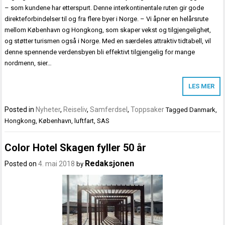
– som kundene har etterspurt. Denne interkontinentale ruten gir gode
direkteforbindelser til og fra flere byer i Norge. – Vi åpner en helårsrute
mellom København og Hongkong, som skaper vekst og tilgjengelighet,
og støtter turismen også i Norge. Med en særdeles attraktiv tidtabell, vil
denne spennende verdensbyen bli effektivt tilgjengelig for mange
nordmenn, sier…
LES MER
Posted in
Nyheter
,
Reiseliv
,
Samferdsel
,
Toppsaker
Tagged
Danmark
,
Hongkong
,
København
,
luftfart
,
SAS
Color Hotel Skagen fyller 50 år
Redaksjonen
Posted on
4. mai 2018
by