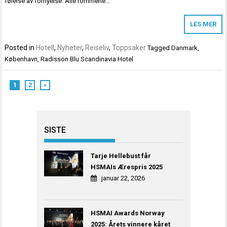
følelse av fornyelse. Alle rommene…
LES MER
Posted in
Hotell
,
Nyheter
,
Reiseliv
,
Toppsaker
Tagged
Danmark
,
København
,
Radisson Blu Scandinavia Hotel
1
2
»
SISTE
Tarje Hellebust får
HSMAIs Ærespris 2025
januar 22, 2026
HSMAI Awards Norway
2025: Årets vinnere kåret