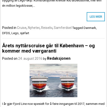
bygging av Lego-skip. Konstruksjonen krevde 900 arbeidstimer, mer enn
én million legoklosser,…
LES MER
Posted in
Cruise
,
Nyheter
,
Reiseliv
,
Samferdsel
Tagged
Danmark
,
DFDS
,
Lego
,
sjøfart
Årets nyttårscruise går til København – og
kommer med værgaranti
Redaksjonen
Posted on
24. august 2016
by
I år gjør Fjord Line noe spesielt for å feire inngangen til 2017, sammen med