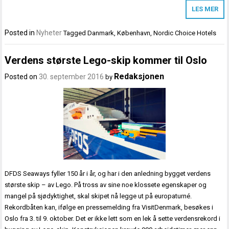
LES MER
Posted in
Nyheter
Tagged
Danmark
,
København
,
Nordic Choice Hotels
Verdens største Lego-skip kommer til Oslo
Redaksjonen
Posted on
30. september 2016
by
DFDS Seaways fyller 150 år i år, og har i den anledning bygget verdens
største skip – av Lego. På tross av sine noe klossete egenskaper og
mangel på sjødyktighet, skal skipet nå legge ut på europaturné.
Rekordbåten kan, ifølge en pressemelding fra VisitDenmark, besøkes i
Oslo fra 3. til 9. oktober. Det er ikke lett som en lek å sette verdensrekord i