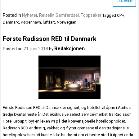
LES MER
Posted in
Nyheter
,
Reiseliv
,
Samferdsel
,
Toppsaker
Tagged
CPH
,
Danmark
,
København
,
luftfart
,
Norwegian
Første Radisson RED til Danmark
Redaksjonen
Posted on
21. juni 2018
by
Første Radisson RED til Danmark er signert, og hotellet vil åpne i Aarhus
tredje kvartal neste år. Det eksklusive select service-merket fra Radisson
Hotel Group tilbyr en leken vri på det konvensjonelle hotelloppholdet. –
Radisson RED er dristig, vakker, og flytter grensene til den tradisjonelle
hotellopplevelsen. Vi kunne ikke ha drømt om et bedre sted å åpnet enda