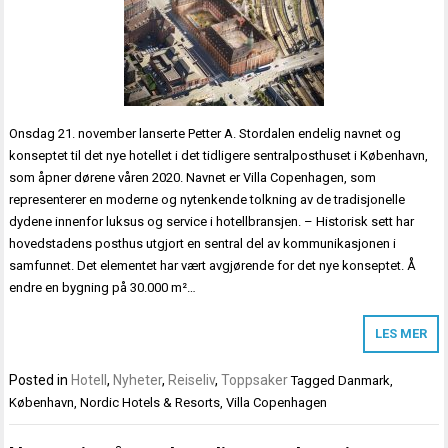
Onsdag 21. november lanserte Petter A. Stordalen endelig navnet og
konseptet til det nye hotellet i det tidligere sentralposthuset i København,
som åpner dørene våren 2020. Navnet er Villa Copenhagen, som
representerer en moderne og nytenkende tolkning av de tradisjonelle
dydene innenfor luksus og service i hotellbransjen. – Historisk sett har
hovedstadens posthus utgjort en sentral del av kommunikasjonen i
samfunnet. Det elementet har vært avgjørende for det nye konseptet. Å
endre en bygning på 30.000 m²…
LES MER
Posted in
Hotell
,
Nyheter
,
Reiseliv
,
Toppsaker
Tagged
Danmark
,
København
,
Nordic Hotels & Resorts
,
Villa Copenhagen