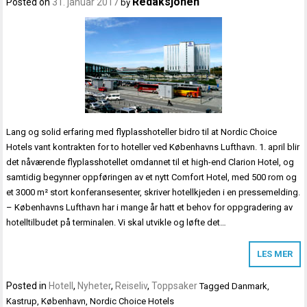
Redaksjonen
Posted on
31. januar 2017
by
Lang og solid erfaring med flyplasshoteller bidro til at Nordic Choice
Hotels vant kontrakten for to hoteller ved Københavns Lufthavn. 1. april blir
det nåværende flyplasshotellet omdannet til et high-end Clarion Hotel, og
samtidig begynner oppføringen av et nytt Comfort Hotel, med 500 rom og
et 3000 m² stort konferansesenter, skriver hotellkjeden i en pressemelding.
– Københavns Lufthavn har i mange år hatt et behov for oppgradering av
hotelltilbudet på terminalen. Vi skal utvikle og løfte det…
LES MER
Posted in
Hotell
,
Nyheter
,
Reiseliv
,
Toppsaker
Tagged
Danmark
,
Kastrup
,
København
,
Nordic Choice Hotels