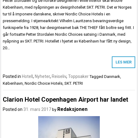
Petter Stordalen og de norske designerne i Wille Interior skal erobre
København, med nyåpningen av designhotellet SKT. PETRI. Det er Norges
tur til å imponere danskene, skriver Nordic Choice Hotels i en
pressemelding. I stjernearkitekt Vilhelm Lauritzens bevaringsverdige
funkisperle fra 1928, har designteamet bak THE THIEF fått boltre seg fritt. I
går fortsatte Petter Stordalen Nordic Choices satsing i Danmark, med
nyåpning av SKT. PETRI. Hotellet i hjertet av København har fått ny design,
20…
LES MER
Posted in
Hotell
,
Nyheter
,
Reiseliv
,
Toppsaker
Tagged
Danmark
,
København
,
Nordic Choice Hotels
,
SKT. PETRI
Clarion Hotel Copenhagen Airport har landet
Redaksjonen
Posted on
31. mars 2017
by