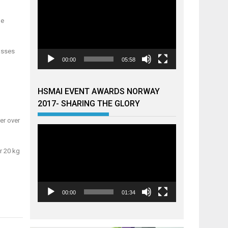
de
asses
00:00
05:58
HSMAI EVENT AWARDS NORWAY
2017- SHARING THE GLORY
er over
Videoavspiller
r 20 kg
00:00
01:34