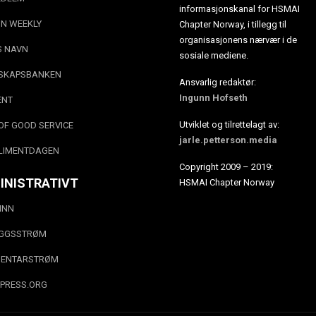
informasjonskanal for HSMAI
N WEEKLY
Chapter Norway, i tillegg til
organisasjonens nærvær i de
S NAVN
sosiale mediene.
SKAPSBANKEN
Ansvarlig redaktør:
Ingunn Hofseth
ENT
Utviklet og tilrettelagt av:
OF GOOD SERVICE
jarle.petterson.media
LIMENTDAGEN
Copyright 2009 – 2019:
INISTRATIVT
HSMAI Chapter Norway
INN
EGGSSTRØM
ENTARSTRØM
PRESS.ORG