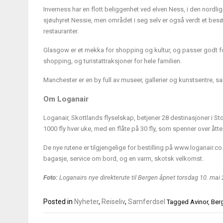
Inverness har en flott beliggenhet ved elven Ness, i den nordl
sjøuhyret Nessie, men området i seg selv er også verdt et besø
restauranter.
Glasgow er et mekka for shopping og kultur, og passer godt for
shopping, og turistattraksjoner for hele familien.
Manchester er en by full av museer, gallerier og kunstsentre, s
Om Loganair
Loganair, Skottlands flyselskap, betjener 28 destinasjoner i Sto
1000 fly hver uke, med en flåte på 30 fly, som spenner over åtte
De nye rutene er tilgjengelige for bestilling på www.loganair.c
bagasje, service om bord, og en varm, skotsk velkomst.
Foto:
Loganairs nye direkterute til Bergen åpnet torsdag 10. mai 
Posted in
Nyheter
,
Reiseliv
,
Samferdsel
Tagged
Avinor
,
Ber