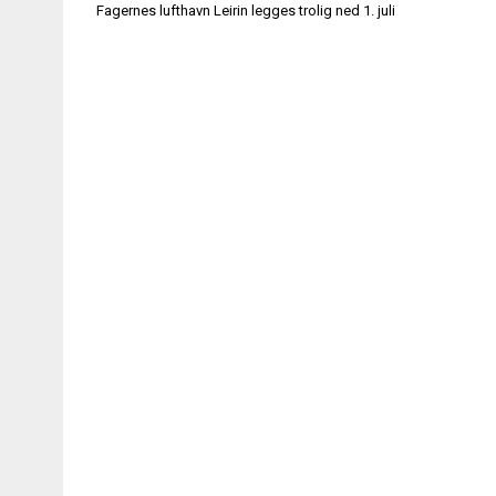
Innleggsnavigasjon
Fagernes lufthavn Leirin legges trolig ned 1. juli