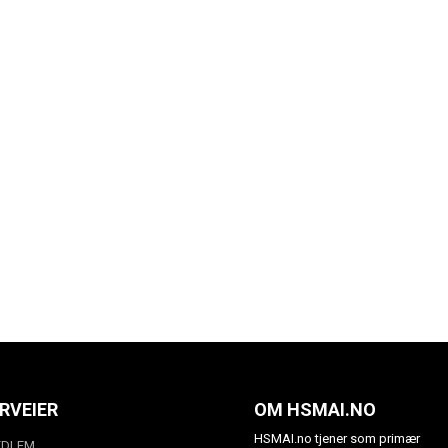
RVEIER
OM HSMAI.NO
HSMAI.no tjener som primær
EDLEM