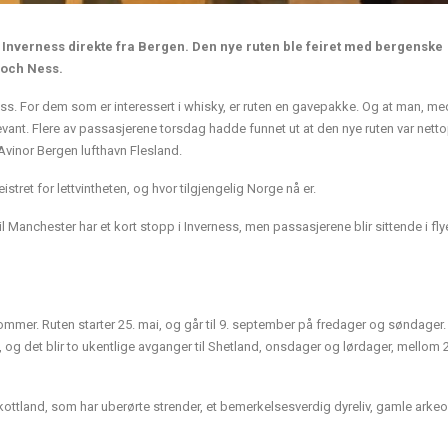
g Inverness direkte fra Bergen. Den nye ruten ble feiret med bergenske
Loch Ness.
ness. For dem som er interessert i whisky, er ruten en gavepakke. Og at man, me
elevant. Flere av passasjerene torsdag hadde funnet ut at den nye ruten var nett
 Avinor Bergen lufthavn Flesland.
tret for lettvintheten, og hvor tilgjengelig Norge nå er.
il Manchester har et kort stopp i Inverness, men passasjerene blir sittende i flye
 sommer. Ruten starter 25. mai, og går til 9. september på fredager og søndager.
, og det blir to ukentlige avganger til Shetland, onsdager og lørdager, mellom 
ttland, som har uberørte strender, et bemerkelsesverdig dyreliv, gamle arke