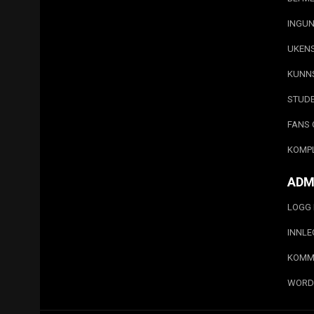
INGUN
UKEN
KUNN
STUD
FANS 
KOMP
ADM
LOGG 
INNL
KOMM
WORD