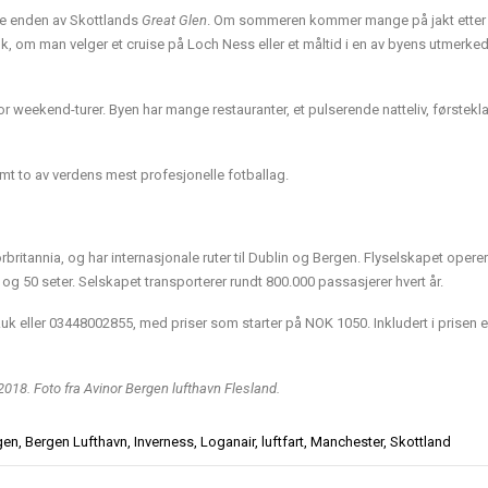
ige enden av Skottlands
Great Glen
. Om sommeren kommer mange på jakt etter
k, om man velger et cruise på Loch Ness eller et måltid i en av byens utmerke
 weekend-turer. Byen har mange restauranter, et pulserende natteliv, førstekl
amt to av verdens mest profesjonelle fotballag.
rbritannia, og har internasjonale ruter til Dublin og Bergen. Flyselskapet operer
 og 50 seter. Selskapet transporterer rundt 800.000 passasjerer hvert år.
o.uk eller 03448002855, med priser som starter på NOK 1050. Inkludert i prisen e
2018. Foto fra Avinor Bergen lufthavn Flesland.
gen
,
Bergen Lufthavn
,
Inverness
,
Loganair
,
luftfart
,
Manchester
,
Skottland