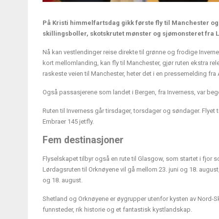
På Kristi himmelfartsdag gikk første fly til Manchester o
skillingsboller, skotskrutet mønster og sjømonsteret fra 
Nå kan vestlendinger reise direkte til grønne og frodige Inver
kort mellomlanding, kan fly til Manchester, gjør ruten ekstra r
raskeste veien til Manchester, heter det i en pressemelding fra
Også passasjerene som landet i Bergen, fra Inverness, var begeis
Ruten til Inverness går tirsdager, torsdager og søndager. Flyet t
Embraer 145 jetfly.
Fem destinasjoner
Flyselskapet tilbyr også en rute til Glasgow, som startet i fjor
Lørdagsruten til Orknøyene vil gå mellom 23. juni og 18. august
og 18. august.
Shetland og Orknøyene er øygrupper utenfor kysten av Nord-Sko
funnsteder, rik historie og et fantastisk kystlandskap.