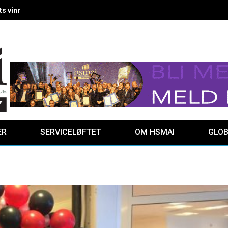
 vinnere kåret på Clarion Hotel The HUB
ER
SERVICELØFTET
OM HSMAI
GLOB