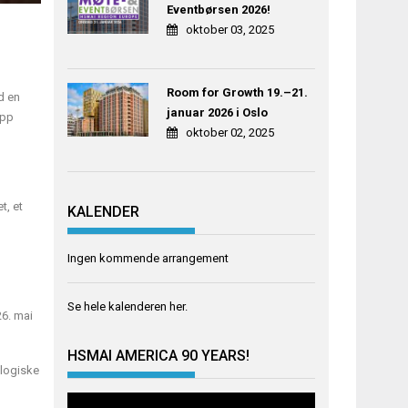
Eventbørsen 2026!
oktober 03, 2025
Room for Growth 19.–21.
d en
januar 2026 i Oslo
opp
oktober 02, 2025
t, et
KALENDER
Ingen kommende arrangement
Se hele kalenderen
her
.
26. mai
HSMAI AMERICA 90 YEARS!
ologiske
Videoavspiller