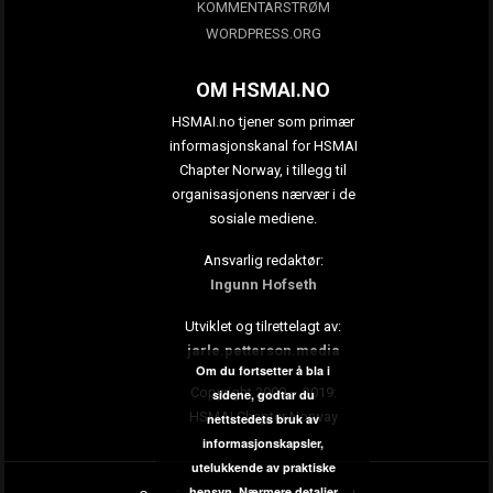
KOMMENTARSTRØM
WORDPRESS.ORG
OM HSMAI.NO
HSMAI.no tjener som primær
informasjonskanal for HSMAI
Chapter Norway, i tillegg til
organisasjonens nærvær i de
sosiale mediene.
Ansvarlig redaktør:
Ingunn Hofseth
Utviklet og tilrettelagt av:
jarle.petterson.media
Om du fortsetter å bla i
Copyright 2009 – 2019:
sidene, godtar du
HSMAI Chapter Norway
nettstedets bruk av
informasjonskapsler,
utelukkende av praktiske
hensyn.
Nærmere detaljer