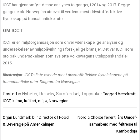
ICCT har gjennomført denne analysen to ganger, i 2014 og 2017. Begge
gangene ble Norwegian utnevnt til verdens mest drivstoffeffektive
flyselskap på transatlantiske ruter.
OM ICCT
ICCT er en miljøorganisasjon som driver vitenskapelige analyser og
undersøkelser av miljøpåvirkning i forskjellige bransjer. Det var ICCT som
sto bak undersøkelsen som avslørte Volkswagens utslippsskandale i
2015.
Illustrasjon:
ICCTs liste over de mest drivstoffeffektive flyselskapene på
transatlantiske ruter. Diagram fra Norwegian.
Posted in
Nyheter
,
Reiseliv
,
Samferdsel
,
Toppsaker
Tagged
bærekraft
,
ICCT
,
klima
,
luftfart
,
miljø
,
Norwegian
Innleggsnavigasjon
Ørjan Lundmark blir Director of Food
Nordic Choice feirer ti års Unicef-
& Beverage på Amerikalinjen
samarbeid med feltreise til
Kambodsja