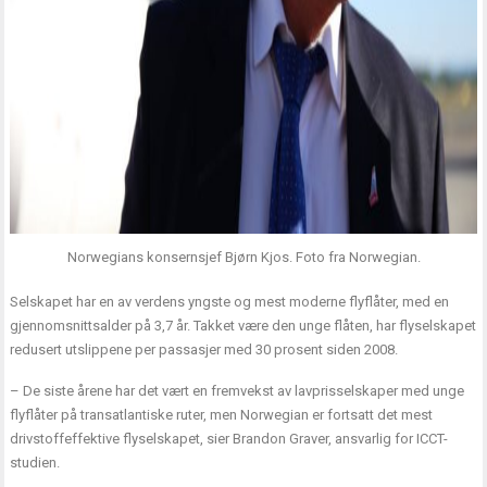
Norwegians konsernsjef Bjørn Kjos. Foto fra Norwegian.
Selskapet har en av verdens yngste og mest moderne flyflåter, med en
gjennomsnittsalder på 3,7 år. Takket være den unge flåten, har flyselskapet
redusert utslippene per passasjer med 30 prosent siden 2008.
– De siste årene har det vært en fremvekst av lavprisselskaper med unge
flyflåter på transatlantiske ruter, men Norwegian er fortsatt det mest
drivstoffeffektive flyselskapet, sier Brandon Graver, ansvarlig for ICCT-
studien.