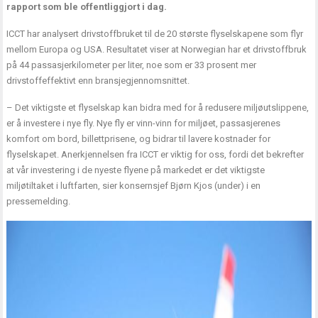
rapport som ble offentliggjort i dag.
ICCT har analysert drivstoffbruket til de 20 største flyselskapene som flyr
mellom Europa og USA. Resultatet viser at Norwegian har et drivstoffbruk
på 44 passasjerkilometer per liter, noe som er 33 prosent mer
drivstoffeffektivt enn bransjegjennomsnittet.
– Det viktigste et flyselskap kan bidra med for å redusere miljøutslippene,
er å investere i nye fly. Nye fly er vinn-vinn for miljøet, passasjerenes
komfort om bord, billettprisene, og bidrar til lavere kostnader for
flyselskapet. Anerkjennelsen fra ICCT er viktig for oss, fordi det bekrefter
at vår investering i de nyeste flyene på markedet er det viktigste
miljøtiltaket i luftfarten, sier konsernsjef Bjørn Kjos (under) i en
pressemelding.