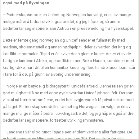
også med på flyvningen.
– Partnerskapsmodellen Unicef og Norwegian har valgt, er en av mange
mulige måter å bidra i utviklingsarbeidet, og jeg håper også andre
bedrifter lar seg inspirere, sier Astrup i en pressemelding fra flyselskapet.
Dette er femte gang Norwegian og Unicef sender et fullastet fly med
medisin, skolemateriell og annen nødhjelp til deler av verden der krig og
konflikt er normalen. Tsjad er én av verdens glemte kriser: det er et av de
fattigste landene i Afrika, og konflikten med Boko Haram, kombinert med
kraftig tørke, har ført til en humanitær krise, og flere hundre tusen barn står
i fare for å dø, på grunn av alvorlig underernæring.
– Norge er en betydelig bidragsyter til Unicefs arbeid. Denne reisen gir en
god mulighet til å se med egne øyne hvordan Unicef jobber i felt. Dersom
vi skal nå bærekraftsmålene, er det helt avgjørende å få privat sektor med
på laget. Partnerskapsmodellen Unicef og Norwegian har valgt, er én av
mange mulige måter å bidra i utviklingsarbeidet, og jeg håper også andre
bedrifter lar seg inspirere, fortsetter utviklingsministeren.
– Landene i Sahel og rundt Tsjadsjøen er blant verdens aller fattigste. De
er hardt rammet av klimaendringene og konflikt. Det er viktig for alle –