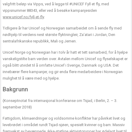
valgfritt beløp via Vipps, ved å legge til #UNICEF Fyll et fly, med
vippsnummer 88343, eller ved å besøke kampanjesiden
www.unicef.no/fyll-et-fly
.
Tidligere år har Unicef og Norwegian samarbeidet om å sende fly med
nødhjelp til verdens nest største flyktningleir, Za’atari i Jordan, Den
sentralafrikanske republikk, Mali og Jemen.
Unicef Norge og Norwegian har i tolv år hatt et tett samarbeid, for å hjelpe
vanskeligstilte barn verden over. Avtalen mellom Unicef og flyselskapet er
også blitt utvidet til å omfatte Unicef i Sverige, Danmark og USA. Det
innebærer flere kampanjer, og gir enda flere medarbeidere i Norwegian
mulighet til å være med og hjelpe.
Bakgrunn
(Konseptnotat fra internasjonal konferanse om Tsjad, i Berlin, 2. – 3.
september 2018)
Fattigdom, klimaendringer og voldsomme konflikter har påvirket livet og
levebrødet i området rundt Tsjad-sjøen, spesielt kvinner og barn. Massiv
fremvekst av bevæpnede, ikke-statlige aktivistgrupper har ødelagt livet til