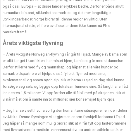
også oss i Europa – at disse landene lykkes bedre. Derfor er både akutt
humanitær bistand, sikkerhetssamarbeid og det mer langsiktige
utviklingsarbeidet Norge bidrar til i denne regionen viktig. Uten
internasjonal støtte, vil flere av disse landene ikke kunne nå FNs
bærekraftsmål.
Årets viktigste flyvning
– Årets viktigste Norwegian-flyvning i år går til Tsjad. Mange av barna som
er blitt fanget i konflikten, har mistet hjem, familie og år med utdannelse.
Derfor stiller vi med fly og mannskap, og håper at alle våre kunder og
samarbeidspartnere vil hjelpe oss å fylle et fly med medisiner,
skolemateriell og annen nødhjelp, slik at barna i Tsjad én dag skal kunne
forsørge seg selv, og bygge opp lokalsamfunnene sine. Så langt har vi fått
inn nesten 1,5 millioner. Vi oppfordrer alle til å bli med på aksjonen, slik at
vi når målet om å samle inn to millioner, sier konsernsjef Bjørn Kjos.
– Jeg har selv sett hvor alvorlig den humanitære situasjonen er i den delen
av Afrika. Denne flyvningen vil utgjøre en enorm forskjell for barna i Tsjad.
Jeg håper så mange som mulig bidrar, slik at vi får fylt opp lasterommene
med livsnødvendig medisin, vannrenseutstyr og andre nødhjelpsartikler.