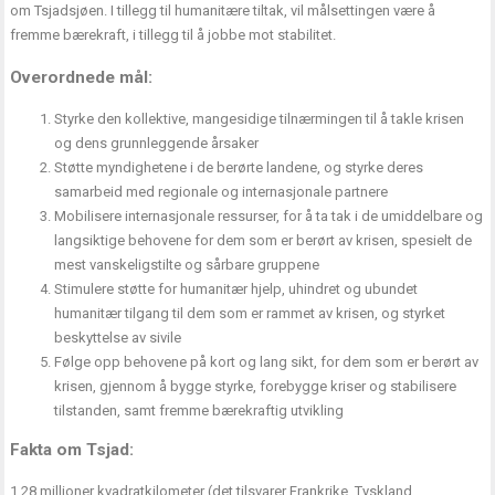
om Tsjadsjøen. I tillegg til humanitære tiltak, vil målsettingen være å
fremme bærekraft, i tillegg til å jobbe mot stabilitet.
Overordnede mål:
Styrke den kollektive, mangesidige tilnærmingen til å takle krisen
og dens grunnleggende årsaker
Støtte myndighetene i de berørte landene, og styrke deres
samarbeid med regionale og internasjonale partnere
Mobilisere internasjonale ressurser, for å ta tak i de umiddelbare og
langsiktige behovene for dem som er berørt av krisen, spesielt de
mest vanskeligstilte og sårbare gruppene
Stimulere støtte for humanitær hjelp, uhindret og ubundet
humanitær tilgang til dem som er rammet av krisen, og styrket
beskyttelse av sivile
Følge opp behovene på kort og lang sikt, for dem som er berørt av
krisen, gjennom å bygge styrke, forebygge kriser og stabilisere
tilstanden, samt fremme bærekraftig utvikling
Fakta om Tsjad:
1,28 millioner kvadratkilometer (det tilsvarer Frankrike, Tyskland,