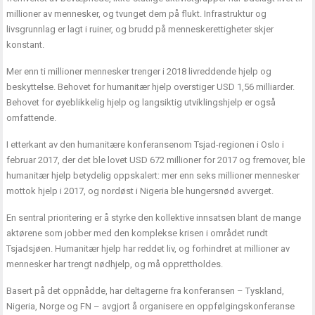
millioner av mennesker, og tvunget dem på flukt. Infrastruktur og
livsgrunnlag er lagt i ruiner, og brudd på menneskerettigheter skjer
konstant.
Mer enn ti millioner mennesker trenger i 2018 livreddende hjelp og
beskyttelse. Behovet for humanitær hjelp overstiger USD 1,56 milliarder.
Behovet for øyeblikkelig hjelp og langsiktig utviklingshjelp er også
omfattende.
I etterkant av den humanitære konferansenom Tsjad-regionen i Oslo i
februar 2017, der det ble lovet USD 672 millioner for 2017 og fremover, ble
humanitær hjelp betydelig oppskalert: mer enn seks millioner mennesker
mottok hjelp i 2017, og nordøst i Nigeria ble hungersnød avverget.
En sentral prioritering er å styrke den kollektive innsatsen blant de mange
aktørene som jobber med den komplekse krisen i området rundt
Tsjadsjøen. Humanitær hjelp har reddet liv, og forhindret at millioner av
mennesker har trengt nødhjelp, og må opprettholdes.
Basert på det oppnådde, har deltagerne fra konferansen – Tyskland,
Nigeria, Norge og FN – avgjort å organisere en oppfølgingskonferanse