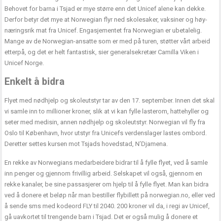
Behovet for barna i Tsjad er mye større enn det Unicef alene kan dekke.
Derfor betyr det mye at Norwegian flyr ned skolesaker, vaksiner og høy-
næringsrik mat fra Unicef. Engasjementet fra Norwegian er ubetalelig.
Mange av de Norwegian-ansatte som er med på turen, støtter vårt arbeid
etterpå, og det er helt fantastisk, sier generalsekretær Camilla Viken i
Unicef Norge.
Enkelt å bidra
Flyet med nødhjelp og skoleutstyr tar av den 17. september. Innen det skal
vi samle inn to millioner kroner, slik at vi kan fylle lasterom, hattehyller og
seter med medisin, annen nødhjelp og skoleutstyr. Norwegian vil fly fra
Oslo til København, hvor utstyr fra Unicefs verdenslager lastes ombord.
Deretter settes kursen mot Tsjads hovedstad, N’Djamena.
En rekke av Norwegians medarbeidere bidrar til å fylle flyet, ved å samle
inn penger og gjennom frivillig arbeid. Selskapet vil også, gjennom en
rekke kanaler, be sine passasjerer om hjelp til å fylle flyet. Man kan bidra
ved å donere et beløp når man bestiller flybillett på norwegian.no, eller ved
å sende sms med kodeord FLY til 2040. 200 kroner vil da, i regi av Unicef,
gå uavkortet til trengende barn i Tsjad. Det er også mulig å donere et