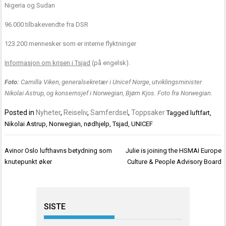
Nigeria og Sudan
96.000 tilbakevendte fra DSR
123.200 mennesker som er interne flyktninger
Informasjon om krisen i Tsjad
(på engelsk).
Foto:
Camilla Viken, generalsekretær i Unicef Norge, utviklingsminister
Nikolai Astrup, og konsernsjef i Norwegian, Bjørn Kjos. Foto fra Norwegian.
Posted in
Nyheter
,
Reiseliv
,
Samferdsel
,
Toppsaker
Tagged
luftfart
,
Nikolai Astrup
,
Norwegian
,
nødhjelp
,
Tsjad
,
UNICEF
Innleggsnavigasjon
Avinor Oslo lufthavns betydning som
Julie is joining the HSMAI Europe
knutepunkt øker
Culture & People Advisory Board
SISTE