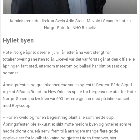
Administrerende direktør Svein Arild Steen-Mevold i Scandic Hotels
Norge. Foto fra NHO Reiseliv.
Hyllet byen
Hotel Norge åpnet dørene i juni i år, etter å ha vært stengt for
totalrenovering i nesten to år. Likevel var det var først i går at den offisielle
åpningen fant sted, ettersom møterom og ballsal har blitt pusset opp i
sommer.
Åpningsfesten og gratiskonsertene var en hyllest til Bergen. Både Sigrid
og Hot 8 Brass Brand fra New Orleans spilte for bergenserne utenfor Hotel
Norge. Senere på kvelden var 600 inviterte gjester med på intimkonsert
med Röyksopp.
– For en kveld og for en begeistring blant alle som møtte opp.
Åpningsfesten ble akkurat et slikt møte mellom byen og hotellet som vi
hadde drømt om. Nå ser vi frem til å arrangere mange flere gode
opplevelser for lokalbefolkning og gjester i tiden fremover, sier