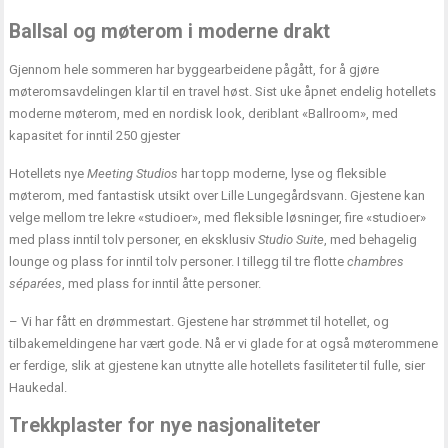
Ballsal og møterom i moderne drakt
Gjennom hele sommeren har byggearbeidene pågått, for å gjøre
møteromsavdelingen klar til en travel høst. Sist uke åpnet endelig hotellets
moderne møterom, med en nordisk look, deriblant «Ballroom», med
kapasitet for inntil 250 gjester
Hotellets nye
Meeting Studios
har topp moderne, lyse og fleksible
møterom, med fantastisk utsikt over Lille Lungegårdsvann. Gjestene kan
velge mellom tre lekre «studioer», med fleksible løsninger, fire «studioer»
med plass inntil tolv personer, en eksklusiv
Studio Suite
, med behagelig
lounge og plass for inntil tolv personer. I tillegg til tre flotte
chambres
séparées
, med plass for inntil åtte personer.
– Vi har fått en drømmestart. Gjestene har strømmet til hotellet, og
tilbakemeldingene har vært gode. Nå er vi glade for at også møterommene
er ferdige, slik at gjestene kan utnytte alle hotellets fasiliteter til fulle, sier
Haukedal.
Trekkplaster for nye nasjonaliteter