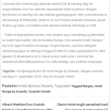
I sommer har Hotel Norge allerede rukket å bli et naturlig valg for
nasjonaliteter som har vært lite representert blant turistene i Bergen.
Nordmenn er naturlig nok den største gjestegruppen. Mer overraskende er
det kanskje at Midtøsten, ledet an av De Forente Arabiske Emirater, Saudi
Arabia og Qatar, er hotellets nest største marked, etterfulgt av USA.
– Dette er kjøpesterke turister, som ønsker seg overnatting og aktiviteter
av svært høy kvalitet, når de besøker Norge. Som eneste hotell i Bergen,
har vi en egen livsstils-concierge i Yngve Hansen, og hans viktigste
arbeidsoppgave er nettopp å legge til rette for unike opplevelser for våre
gjester. Et eksempel er at vi i løpet av kun seks uker i sommer har
videreformidlet helikopterturer for millionbeløp, sier Solheim Haukedal.
Toppfoto:
Fra åpningsfesten for Hotel Norge by Scandic i Bergen sentrum
torsdag 27. september 2018. Foto fra Scandic Hotels.
Posted in
Hotell
,
Nyheter
,
Reiseliv
,
Toppsaker
Tagged
Bergen
,
Hotel
Norge by Scandic
,
Scandic Hotels
Innleggsnavigasjon
Håvard Werkland hos Scandic
Clarion Hotel inngår samarbeid med
Nidelven i Trondheim til topps i NM i
Tise: legger ut restauranten på