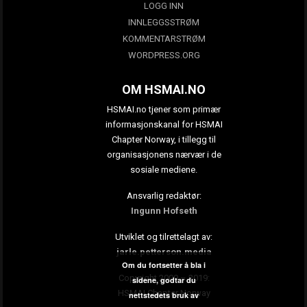
LOGG INN
INNLEGGSSTRØM
KOMMENTARSTRØM
WORDPRESS.ORG
OM HSMAI.NO
HSMAI.no tjener som primær
informasjonskanal for HSMAI
Chapter Norway, i tillegg til
organisasjonens nærvær i de
sosiale mediene.
Ansvarlig redaktør:
Ingunn Hofseth
Utviklet og tilrettelagt av:
jarle.petterson.media
Om du fortsetter å bla i
Copyright 2009 – 2019:
sidene, godtar du
HSMAI Chapter Norway
nettstedets bruk av