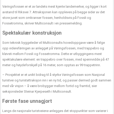
Vøringsfossen er et av landets mest kjente landemerker, og ligger i kort
avstand til Riksvei 7. Attraksjonen kan oppleves på begge sider av det
store juvet som omkranser fossen, henholdsvis på Fossli og
Fossetromma, skriver Multiconsult i en pressemelding.
Spektakulær konstruksjon
Som teknisk byggeleder vil Multiconsults hovedoppgave være å følge
opp videreføringen av anlegget på Vøringsfossen, med trappebro og
kløvsti mellom Fossli og Fossetromma. Dette er utbyggingens mest
spektakulære element: en trappebro over fossen, med spennvidde på 47
meter og høydeforskjell på 16 meter, som opptas av 99 trappetrinn.
– Prosjektet er et unikt bidrag til å styrke Vøringsfossen som Nasjonal
turistvei og turistattraksjon inn i en ny tid, og passer dermed godt sammen
med vår visjon – å være brobygger mellom fortid og framtid, sier
seksjonsleder Steinar Kjerpeseth i Multiconsult.
Første fase unnagjort
Langs de nasjonale turistveiene anlegges det stoppunkter som varierer i