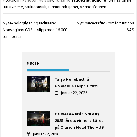
Posted in
Nyheter
,
Reiseliv
,
Turisme
Tagged
attraksjoner
,
De nasjonale
turistveiene
,
Multiconsult
,
turistattraksjoner
,
Vøringsfossen
Innleggsnavigasjon
Ny teknologiløsning reduserer
Nytt bærekraftig Comfort Kit hos
Norwegians CO2-utslipp med 16.000
SAS
tonn per år
SISTE
Tarje Hellebust får
HSMAIs Ærespris 2025
januar 22, 2026
HSMAI Awards Norway
2025: Årets vinnere kåret
på Clarion Hotel The HUB
januar 22, 2026