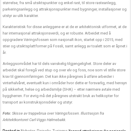
størrelse, fra små utsiktspunkter og enkel rast, til store rasteanlegg,
parkeringsanlegg og attraksjonspunkter med bygninger, installasjoner og
utstyr av ulik karakter.
Karakteristisk for disse anleggene er at de er arkitektonisk utformet, at de
har internasjonal attraksjonsverdi, og er robuste. Arbeidet med å
oppgradere Vøringsfossen som nasjonalt ikon, startet opp i 2015, med
stier og utsiktsplattformer på Fossli, samt anlegg av toalett som er åpnet i
år.
Anleggsområdet har til dels vanskelig tilgjengelighet. Store deler av
arbeidet skal foregå ved stup og over elv og foss, noe som vil stille store
krav til gjennomføringen. Det kan ikke påregnes å utføre arbeider i
vinterhalvåret, eventuelt kun i områder hvor dette er forsvarlig, med hensyn
på sikkerhet, helse og arbeidsmiljø (SHA) – etter nærmere avtale med
byggherren. For øvrig må det påregnes utstrakt bruk av helikopter for
transport av konstruksjonsdeler og utstyr.
Foto:
Skisse av trappebrua over Vøringsfossen. Illustrasjon fra
Arkitektkontoret Carl-Viggo Hølmebakk.