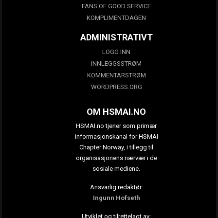
FANS OF GOOD SERVICE
KOMPLIMENTDAGEN
ADMINISTRATIVT
LOGG INN
INNLEGGSSTRØM
KOMMENTARSTRØM
WORDPRESS.ORG
OM HSMAI.NO
HSMAI.no tjener som primær
informasjonskanal for HSMAI
Chapter Norway, i tillegg til
organisasjonens nærvær i de
sosiale mediene.
Ansvarlig redaktør:
Ingunn Hofseth
Utviklet og tilrettelagt av: