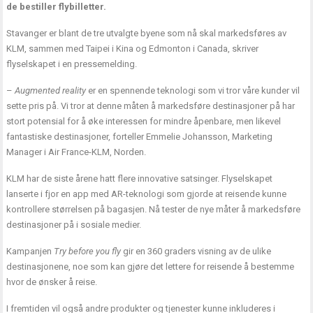
de bestiller flybilletter.
Stavanger er blant de tre utvalgte byene som nå skal markedsføres av
KLM, sammen med Taipei i Kina og Edmonton i Canada, skriver
flyselskapet i en pressemelding.
–
Augmented reality
er en spennende teknologi som vi tror våre kunder vil
sette pris på. Vi tror at denne måten å markedsføre destinasjoner på har
stort potensial for å øke interessen for mindre åpenbare, men likevel
fantastiske destinasjoner, forteller Emmelie Johansson, Marketing
Manager i Air France-KLM, Norden.
KLM har de siste årene hatt flere innovative satsinger. Flyselskapet
lanserte i fjor en app med AR-teknologi som gjorde at reisende kunne
kontrollere størrelsen på bagasjen. Nå tester de nye måter å markedsføre
destinasjoner på i sosiale medier.
Kampanjen
Try before you fly
gir en 360 graders visning av de ulike
destinasjonene, noe som kan gjøre det lettere for reisende å bestemme
hvor de ønsker å reise.
I fremtiden vil også andre produkter og tjenester kunne inkluderes i