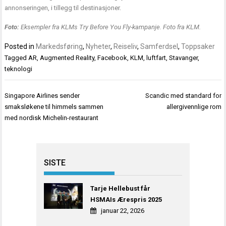
annonseringen, i tillegg til destinasjoner.
Foto:
Eksempler fra KLMs Try Before You Fly-kampanje. Foto fra KLM.
Posted in
Markedsføring
,
Nyheter
,
Reiseliv
,
Samferdsel
,
Toppsaker
Tagged
AR
,
Augmented Reality
,
Facebook
,
KLM
,
luftfart
,
Stavanger
,
teknologi
Innleggsnavigasjon
Singapore Airlines sender
Scandic med standard for
smaksløkene til himmels sammen
allergivennlige rom
med nordisk Michelin-restaurant
SISTE
Tarje Hellebust får
HSMAIs Ærespris 2025
januar 22, 2026