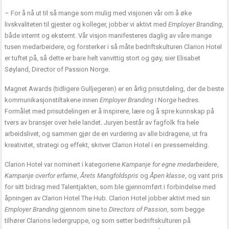
– For å nå ut til så mange som mulig med visjonen vår om å øke
livskvaliteten til gjester og kolleger, jobber vi aktivt med
Employer Branding
,
både internt og eksternt. Vår visjon manifesteres daglig av våre mange
tusen medarbeidere, og forsterker i så måte bedriftskulturen Clarion Hotel
er tuftet på, så dette er bare helt vanvittig stort og gøy, sier Elisabet
Søyland, Director of Passion Norge.
Magnet Awards (tidligere Gulljegeren) er en årlig prisutdeling, der de beste
kommunikasjonstiltakene innen
Employer Branding
i Norge hedres.
Formålet med prisutdelingen er å inspirere, lære og å spre kunnskap på
tvers av bransjer over hele landet. Juryen består av fagfolk fra hele
arbeidslivet, og sammen gjør de en vurdering av alle bidragene, ut fra
kreativitet, strategi og effekt, skriver Clarion Hotel i en pressemelding.
Clarion Hotel var nominert i kategoriene
Kampanje for egne medarbeidere
,
Kampanje overfor erfarne
,
Årets Mangfoldspris
og
Åpen klasse
, og vant pris
for sitt bidrag med Talentjakten, som ble gjennomført i forbindelse med
åpningen av Clarion Hotel The Hub. Clarion Hotel jobber aktivt med sin
Employer Branding
gjennom sine to
Directors of Passion
, som begge
tilhører Clarions ledergruppe, og som setter bedriftskulturen på