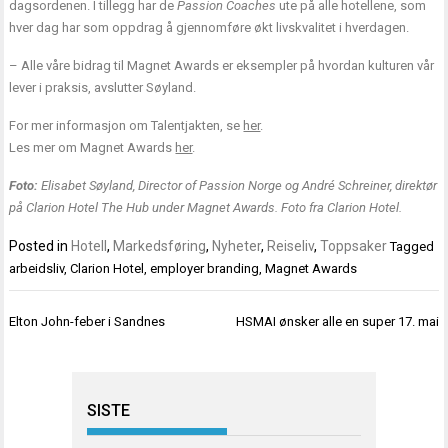
dagsordenen. I tillegg har de
Passion Coaches
ute på alle hotellene, som
hver dag har som oppdrag å gjennomføre økt livskvalitet i hverdagen.
– Alle våre bidrag til Magnet Awards er eksempler på hvordan kulturen vår
lever i praksis, avslutter Søyland.
For mer informasjon om Talentjakten, se
her
.
Les mer om Magnet Awards
her
.
Foto:
Elisabet Søyland, Director of Passion Norge og André Schreiner, direktør
på Clarion Hotel The Hub under Magnet Awards. Foto fra Clarion Hotel.
Posted in
Hotell
,
Markedsføring
,
Nyheter
,
Reiseliv
,
Toppsaker
Tagged
arbeidsliv
,
Clarion Hotel
,
employer branding
,
Magnet Awards
Innleggsnavigasjon
Elton John-feber i Sandnes
HSMAI ønsker alle en super 17. mai
SISTE