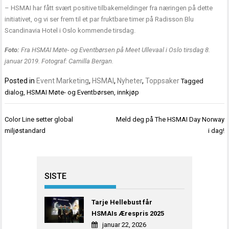
– HSMAI har fått svært positive tilbakemeldinger fra næringen på dette
initiativet, og vi ser frem til et par fruktbare timer på Radisson Blu
Scandinavia Hotel i Oslo kommende tirsdag.
Foto:
Fra HSMAI Møte- og Eventbørsen på Meet Ullevaal i Oslo tirsdag 8.
januar 2019. Fotograf: Camilla Bergan.
Posted in
Event Marketing
,
HSMAI
,
Nyheter
,
Toppsaker
Tagged
dialog
,
HSMAI Møte- og Eventbørsen
,
innkjøp
Innleggsnavigasjon
Color Line setter global
Meld deg på The HSMAI Day Norway
miljøstandard
i dag!
SISTE
Tarje Hellebust får
HSMAIs Ærespris 2025
januar 22, 2026