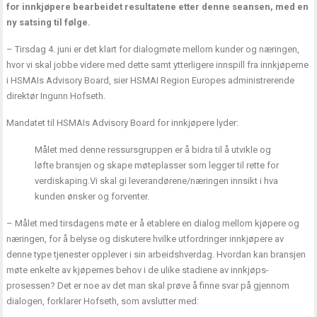
for innkjøpere bearbeidet resultatene etter denne seansen, med en
ny satsing til følge.
– Tirsdag 4. juni er det klart for dialogmøte mellom kunder og næringen,
hvor vi skal jobbe videre med dette samt ytterligere innspill fra innkjøperne
i HSMAIs Advisory Board, sier HSMAI Region Europes administrerende
direktør Ingunn Hofseth.
Mandatet til HSMAIs Advisory Board for innkjøpere lyder:
Målet med denne ressursgruppen er å bidra til å utvikle og
løfte bransjen og skape møteplasser som legger til rette for
verdiskaping.Vi skal gi leverandørene/næringen innsikt i hva
kunden ønsker og forventer.
– Målet med tirsdagens møte er å etablere en dialog mellom kjøpere og
næringen, for å belyse og diskutere hvilke utfordringer innkjøpere av
denne type tjenester opplever i sin arbeidshverdag. Hvordan kan bransjen
møte enkelte av kjøpernes behov i de ulike stadiene av innkjøps-
prosessen? Det er noe av det man skal prøve å finne svar på gjennom
dialogen, forklarer Hofseth, som avslutter med: