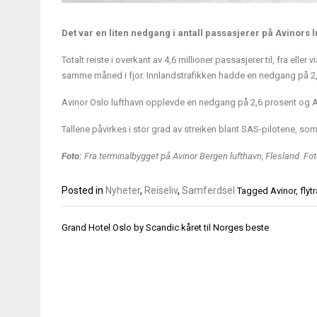
Det var en liten nedgang i antall passasjerer på Avinor
Totalt reiste i overkant av 4,6 millioner passasjerer til, fra el
samme måned i fjor. Innlandstrafikken hadde en nedgang på 2,
Avinor Oslo lufthavn opplevde en nedgang på 2,6 prosent og A
Tallene påvirkes i stor grad av streiken blant SAS-pilotene, som
Foto:
Fra terminalbygget på Avinor Bergen lufthavn, Flesland. Fot
Posted in
Nyheter
,
Reiseliv
,
Samferdsel
Tagged
Avinor
,
flyt
Innleggsnavigasjon
Grand Hotel Oslo by Scandic kåret til Norges beste