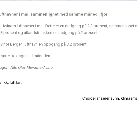
s lufthavner i mai, sammenlignet med samme måned i fjor.
ler via Avinors lufthavner i mai. Dette er en nedgang på 2,3 prosent, sammenlignet
8 prosent og utlandstrafikken en nedgang på 2 prosent.
vinor Bergen lufthavn en oppgang på 3,2 prosent.
 varte tre dager ut i måneden.
ograf: Nils Olav Mevatne/Avinor.
rafikk
,
luftfart
Choice lanserer sunn, klimasm