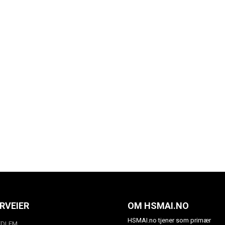
RVEIER
OM HSMAI.NO
HSMAI.no tjener som primær
EDLEM