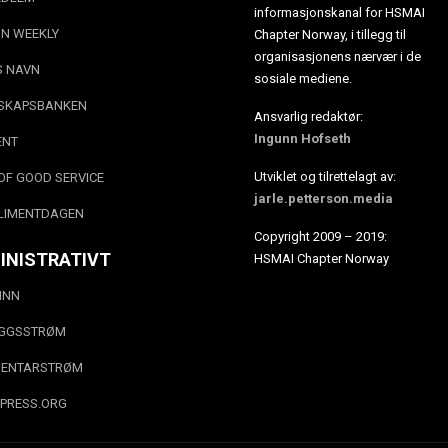
informasjonskanal for HSMAI
N WEEKLY
Chapter Norway, i tillegg til
organisasjonens nærvær i de
S NAVN
sosiale mediene.
SKAPSBANKEN
Ansvarlig redaktør:
Ingunn Hofseth
ENT
Utviklet og tilrettelagt av:
OF GOOD SERVICE
jarle.petterson.media
LIMENTDAGEN
Copyright 2009 – 2019:
INISTRATIVT
HSMAI Chapter Norway
INN
EGGSSTRØM
ENTARSTRØM
PRESS.ORG