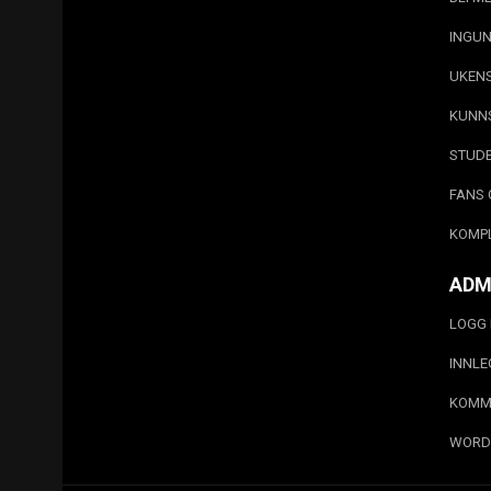
INGUN
UKEN
KUNN
STUD
FANS 
KOMP
ADM
LOGG 
INNL
KOMM
WORD