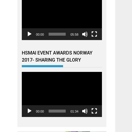
00:00
05:58
HSMAI EVENT AWARDS NORWAY
2017- SHARING THE GLORY
Videoavspiller
00:00
01:34