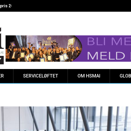
 vinnere kåret på Clarion Hotel The HUB
ER
SERVICELØFTET
OM HSMAI
GLOB