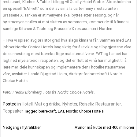
restaurant, Kitchen & Table. I tillegg vil Quality Hotel Globe i Stockholm ha
en spesiell “EAT-rett” som del av sin à la carte-meny i restauranten
Brasserie X. Tanken er at menyene skal byttes etter sesong, og når
høstmenyene rulles ut mot slutten av sommeren, kommer de til å finnes i
samtlige Kitchen & Table- og Brasserie X-restauranter i Norden.
– Hva vi spiser, avgjør i stor grad hva slags klima vi får. Sammen med EAT
jobber Nordic Choice Hotels langsiktig for å utvikle og tilby gjestene våre
de sunneste og mest bærekraftige matalternativene. EAT og Lancet har
lagt ned mye arbeid i rapporten, og det er flott at vi nå har mulighet til å
lære mer, dele kunnskapen og implementere den i hotellrestaurantene
våre, avslutter Harald Bjugstad-Holm, direktør for bærekraft i Nordic
Choice Hotels.
Foto:
Fredrik Blomberg. Foto fra Nordic Choice Hotels.
Posted in
Hotell
,
Mat og drikke
,
Nyheter
,
Reiseliv
,
Restauranter
,
Toppsaker
Tagged
bærekraft
,
EAT
,
Nordic Choice Hotels
Innleggsnavigasjon
Nedgang i flytrafikken
Avinor må kutte med 400 millioner