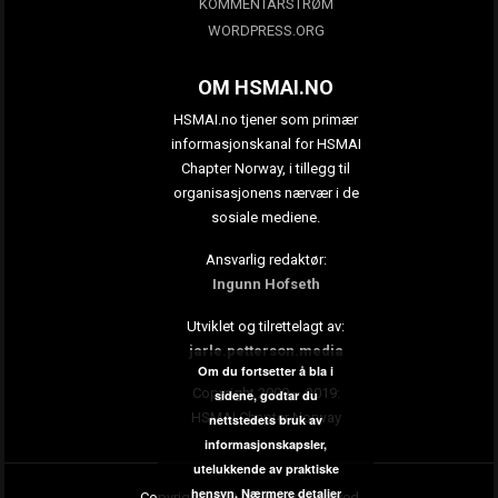
KOMMENTARSTRØM
WORDPRESS.ORG
OM HSMAI.NO
HSMAI.no tjener som primær
informasjonskanal for HSMAI
Chapter Norway, i tillegg til
organisasjonens nærvær i de
sosiale mediene.
Ansvarlig redaktør:
Ingunn Hofseth
Utviklet og tilrettelagt av:
jarle.petterson.media
Om du fortsetter å bla i
Copyright 2009 – 2019:
sidene, godtar du
HSMAI Chapter Norway
nettstedets bruk av
informasjonskapsler,
utelukkende av praktiske
hensyn.
Nærmere detaljer
Copyright 2019. All rights reserved