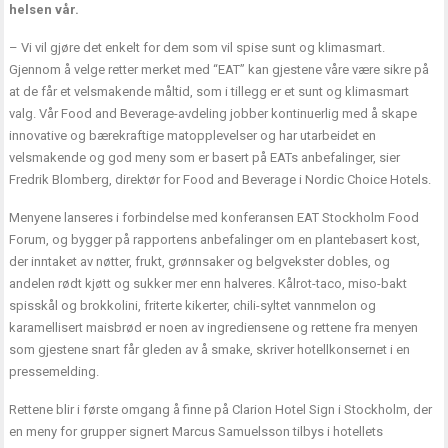
helsen vår.
– Vi vil gjøre det enkelt for dem som vil spise sunt og klimasmart.
Gjennom å velge retter merket med “EAT” kan gjestene våre være sikre på
at de får et velsmakende måltid, som i tillegg er et sunt og klimasmart
valg. Vår Food and Beverage-avdeling jobber kontinuerlig med å skape
innovative og bærekraftige matopplevelser og har utarbeidet en
velsmakende og god meny som er basert på EATs anbefalinger, sier
Fredrik Blomberg, direktør for Food and Beverage i Nordic Choice Hotels.
Menyene lanseres i forbindelse med konferansen EAT Stockholm Food
Forum, og bygger på rapportens anbefalinger om en plantebasert kost,
der inntaket av nøtter, frukt, grønnsaker og belgvekster dobles, og
andelen rødt kjøtt og sukker mer enn halveres. Kålrot-taco, miso-bakt
spisskål og brokkolini, friterte kikerter, chili-syltet vannmelon og
karamellisert maisbrød er noen av ingrediensene og rettene fra menyen
som gjestene snart får gleden av å smake, skriver hotellkonsernet i en
pressemelding.
Rettene blir i første omgang å finne på Clarion Hotel Sign i Stockholm, der
en meny for grupper signert Marcus Samuelsson tilbys i hotellets