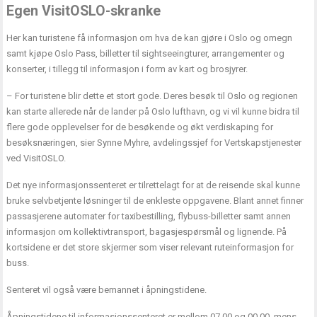
Egen VisitOSLO-skranke
Her kan turistene få informasjon om hva de kan gjøre i Oslo og omegn
samt kjøpe Oslo Pass, billetter til sightseeingturer, arrangementer og
konserter, i tillegg til informasjon i form av kart og brosjyrer.
– For turistene blir dette et stort gode. Deres besøk til Oslo og regionen
kan starte allerede når de lander på Oslo lufthavn, og vi vil kunne bidra til
flere gode opplevelser for de besøkende og økt verdiskaping for
besøksnæringen, sier Synne Myhre, avdelingssjef for Vertskapstjenester
ved VisitOSLO.
Det nye informasjonssenteret er tilrettelagt for at de reisende skal kunne
bruke selvbetjente løsninger til de enkleste oppgavene. Blant annet finner
passasjerene automater for taxibestilling, flybuss-billetter samt annen
informasjon om kollektivtransport, bagasjespørsmål og lignende. På
kortsidene er det store skjermer som viser relevant ruteinformasjon for
buss.
Senteret vil også være bemannet i åpningstidene.
Åpningstidene til informasjonssenteret er mellom 07.00 og 00.00, mens