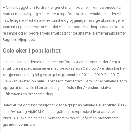
– Vi har bygget om fordi vi trenger et mer moderne informasjonssenter
som er mer synlig og bedre tilrettelagt for god kundedialog enn det vi har
hatt tidligere. Med de arkitektoniske og bygningsmessige tilpasningene
som nå er gjort forventer vi at det vil gi en bedre kundeopplevelse for de
reisende og en bedre arbeidshverdag for de ansatte, sier terminaldirektør
Ragnhild Hjerpsted.
Oslo øker i popularitet
I en reisevaneundersøkelse gjennomført av Avinor kommer det frem at
antall utenlands-passasjerer med besøkssted i Oslo og Akershus har hatt
en gjennomsnittlig årlig vekst på ni prosent fra 2011 til 2019. Fra 2017 til
2018 var veksten på hele 13 prosent, med totalt 1,8 millioner reisende som
oppga at de skulle til en destinasjon i Oslo eller Akershus, skriver
lufthavnen i en pressemelding.
Behovet for god informasjon til denne gruppen reisende er en viktig årsak
til at Avinor og VisitOSLO har inngått et prøveprosjekt hvor ansatte i
VisitOSLO skal ha en egen bemannet skranke i informasjonssenteret
gjennom sommeren.