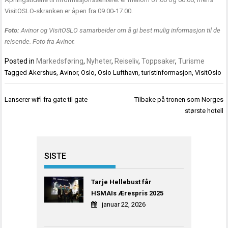
VisitOSLO-skranken er åpen fra 09.00-17.00.
Foto:
Avinor og VisitOSLO samarbeider om å gi best mulig informasjon til de
reisende. Foto fra Avinor.
Posted in
Markedsføring
,
Nyheter
,
Reiseliv
,
Toppsaker
,
Turisme
Tagged
Akershus
,
Avinor
,
Oslo
,
Oslo Lufthavn
,
turistinformasjon
,
VisitOslo
Innleggsnavigasjon
Lanserer wifi fra gate til gate
Tilbake på tronen som Norges
største hotell
SISTE
Tarje Hellebust får
HSMAIs Ærespris 2025
januar 22, 2026