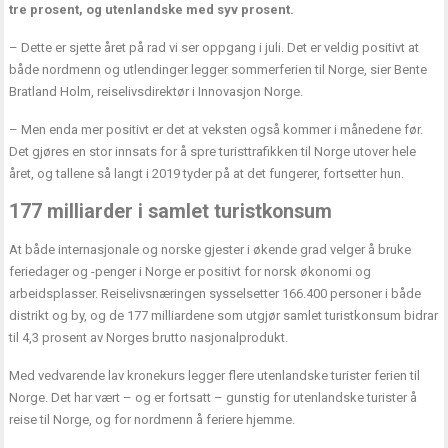
tre prosent, og utenlandske med syv prosent.
– Dette er sjette året på rad vi ser oppgang i juli. Det er veldig positivt at
både nordmenn og utlendinger legger sommerferien til Norge, sier Bente
Bratland Holm, reiselivsdirektør i Innovasjon Norge.
– Men enda mer positivt er det at veksten også kommer i månedene før.
Det gjøres en stor innsats for å spre turisttrafikken til Norge utover hele
året, og tallene så langt i 2019 tyder på at det fungerer, fortsetter hun.
177 milliarder i samlet turistkonsum
At både internasjonale og norske gjester i økende grad velger å bruke
feriedager og -penger i Norge er positivt for norsk økonomi og
arbeidsplasser. Reiselivsnæringen sysselsetter 166.400 personer i både
distrikt og by, og de 177 milliardene som utgjør samlet turistkonsum bidrar
til 4,3 prosent av Norges brutto nasjonalprodukt.
Med vedvarende lav kronekurs legger flere utenlandske turister ferien til
Norge. Det har vært – og er fortsatt – gunstig for utenlandske turister å
reise til Norge, og for nordmenn å feriere hjemme.