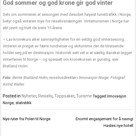
God sommer og god krone gir god vinter
Selv om sommeren er sesongen med desidert høyest turisttrafikk i Norge,
betyr også vinteren mye for reiselivsnæringen. Vinterturismen i Norge har
økt jevnt og trutt de siste 15 årene.
– Lav kronekurs øker sannsynligheten for en veldig god vintersesong.
Vinteren er preget av færre rundreiser og skiturisme der de tilreisende
holder seg på en destinasjon. Historisk sett vet vi at særlig dansker legger
vinterferien til Norge – og spesielt om kronekursen er gunstig, sier
Bratland Holm.
Foto:
Bente Bratland Holm, reiselivsdirektør i Innovasjon Norge. Fotograf:
Astrid Waller.
Posted in
Nyheter
,
Reiseliv
,
Toppsaker
,
Turisme
Tagged
Innovasjon
Norge
,
statistikk
Innleggsnavigasjon
Nye ruter fra Polen til Norge
Enormt engasjement for å navngi
Hasles nye hotell