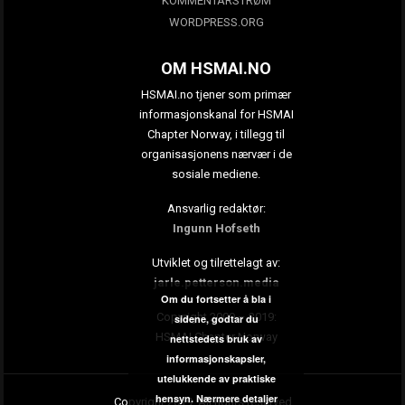
KOMMENTARSTRØM
WORDPRESS.ORG
OM HSMAI.NO
HSMAI.no tjener som primær
informasjonskanal for HSMAI
Chapter Norway, i tillegg til
organisasjonens nærvær i de
sosiale mediene.
Ansvarlig redaktør:
Ingunn Hofseth
Utviklet og tilrettelagt av:
jarle.petterson.media
Om du fortsetter å bla i
Copyright 2009 – 2019:
sidene, godtar du
HSMAI Chapter Norway
nettstedets bruk av
informasjonskapsler,
utelukkende av praktiske
hensyn.
Nærmere detaljer
Copyright 2019. All rights reserved