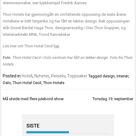
drømmesmaker, sier kjøkkensjef Fredrik Aarnes.
Thon Hotels har gjennomgått en omfattende oppussing de siste årene.
Hotellene er blitt fargerike og har fått en lekker design. Bak oppussingen
står Sissel Berdal Haga Thon, designansvarlig i Olav Thon Gruppen, og
interiørarkitekt MNIL Trond Ramsøskar.
Les mer om Thon Hotel Cecil
her
.
Foto:
Thon Hotel Cecil i Oslo sentrum har fått en lekker design. Foto fra Thon
Hotels.
Posted in
Hotell
,
Nyheter
,
Reiseliv
,
Toppsaker
Tagged
design
,
interiør
,
Oslo
,
Thon Hotel Cecil
,
Thon Hotels
Innleggsnavigasjon
Må utvide med flere julebord-show
Torsdag 19. september
SISTE