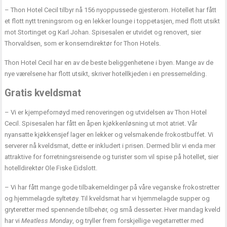
– Thon Hotel Cecil tilbyr nå 156 nyoppussede gjesterom. Hotellet har fått
et flott nytt treningsrom og en lekker lounge i toppetasjen, med flott utsikt
mot Stortinget og Karl Johan. Spisesalen er utvidet og renovert, sier
Thorvaldsen, som er konserndirektør for Thon Hotels.
Thon Hotel Cecil har en av de beste beliggenhetene i byen. Mange av de
nye værelsene har flott utsikt, skriver hotellkjeden i en pressemelding.
Gratis kveldsmat
– Vi er kjempefornøyd med renoveringen og utvidelsen av Thon Hotel
Cecil. Spisesalen har fått en åpen kjøkkenløsning ut mot atriet. Vår
nyansatte kjøkkensjef lager en lekker og velsmakende frokostbuffet. Vi
serverer nå kveldsmat, dette er inkludert i prisen. Dermed blir vi enda mer
attraktive for forretningsreisende og turister som vil spise på hotellet, sier
hotelldirektør Ole Fiske Eidslott.
– Vi har fått mange gode tilbakemeldinger på våre veganske frokostretter
og hjemmelagde syltetøy. Til kveldsmat har vi hjemmelagde supper og
gryteretter med spennende tilbehør, og små desserter. Hver mandag kveld
har vi
Meatless Monday
, og tryller frem forskjellige vegetarretter med