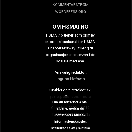
KOMMENTARSTRØM
WORDPRESS.ORG
OM HSMAI.NO
HSMAI.no tjener som primær
informasjonskanal for HSMAI
Chapter Norway, i tillegg til
organisasjonens nærvær i de
sosiale mediene.
Ansvarlig redaktør:
Ingunn Hofseth
Utviklet og tilrettelagt av:
jarle.petterson.media
Om du fortsetter å bla i
Copyright 2009 – 2019:
sidene, godtar du
HSMAI Chapter Norway
nettstedets bruk av
informasjonskapsler,
utelukkende av praktiske