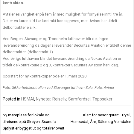
kontrakten.
Avtalenes varighet er på fem år med mulighet for fornyelse inntil tre år.
Det er en karenstid før kontrakt kan signeres, men Avinor har tildelt
delkontraktene slik:
Ved Bergen, Stavanger og Trondheim lufthavner blir det ingen
leverandørendring da dagens leverandør Securitas Aviation er tildelt denne
delkontrakten (delkontrakt 1).
Ved øvrige lufthavner blir det leverandørendring da Nokas Aviation er
tildelt delkontraktene 2 og 3, kontrakter Securitas Aviation har i dag.
Oppstart for ny kontraktsperiode er 1. mars 2020.
Foto: Sikkerhetskontrollen ved Stavanger lufthavn Sola. Foto: Avinor
Posted in
HSMAI
,
Nyheter
,
Reiseliv
,
Samferdsel
,
Toppsaker
Innleggsnavigasjon
Ny møteplass for lokale og
Klart for sesongstart i Trysil,
tilreisende på Skøyen: Scandic
Hemsedal, Åre, Sälen og Vemdalen
Sjølyst er bygget ut og totalrenovert