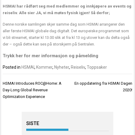
HSMAI har rådført seg med medlemmer og innkjøpere av events og
reiseliv. Alle sier JA, vi må møtes fysisk igjen! Så derfor;
Denne norske samlingen skjer samme dag som HSMAI arrangerer den
aller første HSMAI globale dag digitalt. Det europeiske programmet som
vi bli streamet, starter kl 13.00 slik at fra kl 13 og utover kan du delta også
der – også dette kan ses på storskjerm på Sentralen.
Trykk her for mer informasjon og påmelding
Posted in
HSMAI
,
Kommer
,
Nyheter
,
Reiseliv
,
Toppsaker
Innleggsnavigasjon
HSMAI Introduces ROC@Home: A
En oppdatering fra HSMAI Dagen
Day-Long Global Revenue
2020!
Optimization Experience
SISTE