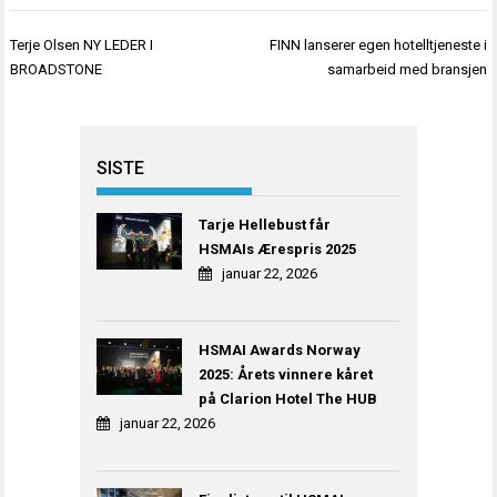
Innleggsnavigasjon
Terje Olsen NY LEDER I
FINN lanserer egen hotelltjeneste i
BROADSTONE
samarbeid med bransjen
SISTE
Tarje Hellebust får
HSMAIs Ærespris 2025
januar 22, 2026
HSMAI Awards Norway
2025: Årets vinnere kåret
på Clarion Hotel The HUB
januar 22, 2026