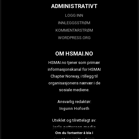
ADMINISTRATIVT
LOGG INN
INNLEGGSSTRØM
KOMMENTARSTRØM
WORDPRESS.ORG
OM HSMAI.NO
HSMAI.no tjener som primær
informasjonskanal for HSMAI
Chapter Norway, i tillegg til
organisasjonens nærvær i de
sosiale mediene.
Ansvarlig redaktør:
Ingunn Hofseth
Utviklet og tilrettelagt av:
jarle.petterson.media
Om du fortsetter å bla i
Copyright 2009 – 2019: