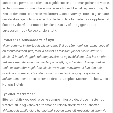
ansatte ble permitterte eller mistet jobbene sine. For mange har det vært et
år der drømmer og muligheter måtte vike for usikkerhet og bekymring. Nå
ønsker den norskeide reiselivsaktøren Classic Norway Hotels å gi ansatte i
reiselivsbransjen i Norge en unik anledning til å få gleden av å oppleve det
fineste av det vårt nærmeste ferieland kan by på – og gjenopptar
suksessen med «Reisebransjeløftet».
Inviterer reiselivsansatte på nytt
«I fjor sommer inviterte reiselivsansatte til å bo våre hotell og rorbuanlegg til
en sterkt redusert pris, fordi vi ønsket at folk som jobber i reiselivet selv
skulle få ta del i de gode reiseopplevelsene og øyeblikkene. Det ble en stor
suksess med flere hundre gjester på besøk, og vi hadde i utgangspunktet
tenkt at «Reisebransjeløftet» skulle være noe vi inviterte til kun den helt
uvanlige sommeren i fjor. Men vi har ombestemt oss, og nå gjentar vi
suksessen»,
sier administrerende direktør Stephen Meinich-Bache i Classic
Norway Hotels.
Lys etter mørke tider
Etter en hektisk og god reiselivssommer i fjor ble det utover høsten og
vinteren stille og vanskelig for mange reiselivsbedrifter og -ansatte.
«Mange reisemåls-eiere har lagt bak seg en spesielt krevende tid. Men vi i