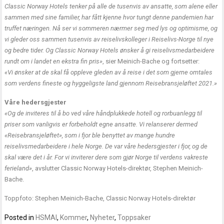
Classic Norway Hotels tenker på alle de tusenvis av ansatte, som alene eller
sammen med sine familier, har fått kjenne hvor tungt denne pandemien har
truffet næringen. Nå ser vi sommeren nærmer seg med lys og optimisme, og
vi gleder oss sammen tusenvis av reiselivskolleger i Reiselivs-Norge til nye
og bedre tider. Og Classic Norway Hotels ønsker å gi reiselivsmedarbeidere
rundt om i landet en ekstra fin pris»
, sier Meinich-Bache og fortsetter:
«Vi ønsker at de skal få oppleve gleden av å reise i det som gjerne omtales
som verdens fineste og hyggeligste land gjennom Reisebransjeløftet 2021.»
Våre hedersgjester
«Og de inviteres til å bo ved våre håndplukkede hotell og rorbuanlegg til
priser som vanligvis er forbeholdt egne ansatte. Vi relanserer dermed
«Reisebransjeløftet», som i fjor ble benyttet av mange hundre
reiselivsmedarbeidere i hele Norge. De var våre hedersgjester i fjor, og de
skal være det i år. For vi inviterer dere som gjør Norge til verdens vakreste
ferieland»
, avslutter Classic Norway Hotels-direktør, Stephen Meinich-
Bache.
Toppfoto: Stephen Meinich-Bache, Classic Norway Hotels-direktør
Posted in
HSMAI
,
Kommer
,
Nyheter
,
Toppsaker