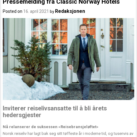
Pressemelding fra Classic Norway Hotels
Redaksjonen
Posted on
16. april 2021
by
Inviterer reiselivsansatte til å bli årets
hedersgjester
Nå relanserer de suksessen «Reisebransjeløftet»
Norsk reiseliv har lagt bak seg sitt tøffeste år i moderne tid, og tusenvis av