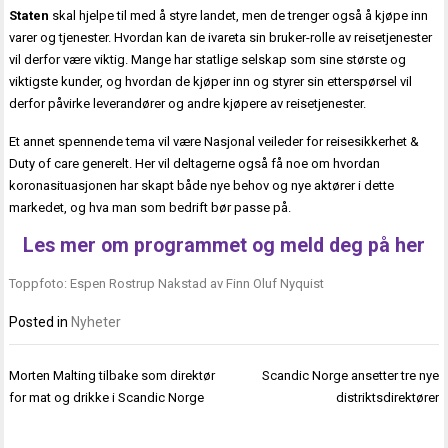
Staten
skal hjelpe til med å styre landet, men de trenger også å kjøpe inn
varer og tjenester. Hvordan kan de ivareta sin bruker-rolle av reisetjenester
vil derfor være viktig. Mange har statlige selskap som sine største og
viktigste kunder, og hvordan de kjøper inn og styrer sin etterspørsel vil
derfor påvirke leverandører og andre kjøpere av reisetjenester.
Et annet spennende tema vil være Nasjonal veileder for reisesikkerhet &
Duty of care generelt. Her vil deltagerne også få noe om hvordan
koronasituasjonen har skapt både nye behov og nye aktører i dette
markedet, og hva man som bedrift bør passe på.
Les mer om programmet og meld deg på her
Toppfoto: Espen Rostrup Nakstad av Finn Oluf Nyquist
Posted in
Nyheter
Innleggsnavigasjon
Morten Malting tilbake som direktør
Scandic Norge ansetter tre nye
for mat og drikke i Scandic Norge
distriktsdirektører