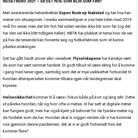
REISETREND 2021 – ER DET NOE SOM BLIR SOM FØR?
Møt assisterende helsedirektør
Espen Rostrup Nakstad
og hør hva han
mener om situasjonen. I media sammenligner vi oss hele tiden med 2019
nivå for reiser, men det blir fort feil siden verden ikke blir som før (og det
har den vel ikke blitt tidligere heller). NBTA har plukket ut tema hvor de ser
på hva de reisende kan forvente seg og hvilkefaktorer som vil kunne
påvirke utviklingen.
Det har gått hardt utover alle i reiselivet.
Flyselskapene
har kanskje vært
de som har vært rammet hardest. Et godt tilbud vil være viktig for å komme
i gang med reiser igjen, samtidig som det er mye usikkerhet forbundet til
hvordan etterspørselen kommer tilbake igjen når landegrenser skal
krysses.
Helsesikkerhet
kommer til å være i fokus både på kort og lang sikt. Dette
vil påvirke hvordan, når og hvor ofte vi møtes. Vi har sett at digitale møter
kan fungere godt, men har også kjent på behovet for de fysiske møter og
de fordeler som de har. Hvordan skal vi «rigge» verden når vi har kommet
oss gjennom denne pandemien, slik at vi er godt forberedt hvis det
kommer flere?