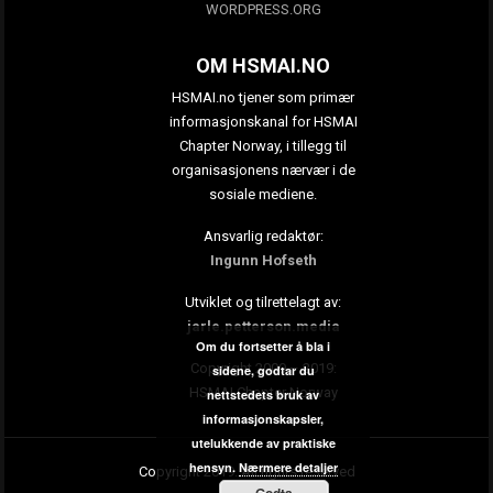
WORDPRESS.ORG
OM HSMAI.NO
HSMAI.no tjener som primær
informasjonskanal for HSMAI
Chapter Norway, i tillegg til
organisasjonens nærvær i de
sosiale mediene.
Ansvarlig redaktør:
Ingunn Hofseth
Utviklet og tilrettelagt av:
jarle.petterson.media
Om du fortsetter å bla i
Copyright 2009 – 2019:
sidene, godtar du
HSMAI Chapter Norway
nettstedets bruk av
informasjonskapsler,
utelukkende av praktiske
hensyn.
Nærmere detaljer
Copyright 2019. All rights reserved