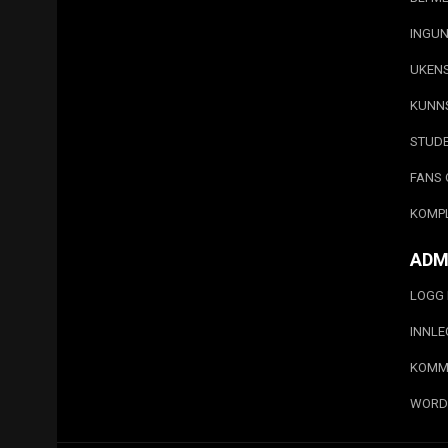
INGUN
UKEN
KUNN
STUD
FANS 
KOMP
ADM
LOGG 
INNL
KOMM
WORD