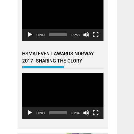
00:00
05:58
HSMAI EVENT AWARDS NORWAY
2017- SHARING THE GLORY
Videoavspiller
00:00
01:34