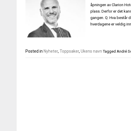
åpningen av Clarion Hote
plass. Derfor er det kan
gangen. Q: Hva består di
hverdagene er veldig in
Posted in
Nyheter
,
Toppsaker
,
Ukens navn
Tagged
André Sc