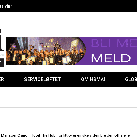
 vinnere kåret på Clarion Hotel The HUB
ER
SERVICELØFTET
OM HSMAI
GLOB
Manager Clarion Hotel The Hub For litt over én uke siden ble den offisielle