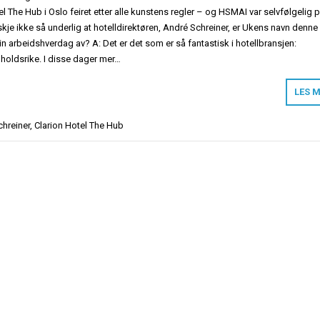
l The Hub i Oslo feiret etter alle kunstens regler – og HSMAI var selvfølgelig 
skje ikke så underlig at hotelldirektøren, André Schreiner, er Ukens navn denne
n arbeidshverdag av? A: Det er det som er så fantastisk i hotellbransjen:
nholdsrike. I disse dager mer…
LES 
hreiner
,
Clarion Hotel The Hub