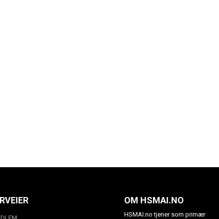
RVEIER
OM HSMAI.NO
HSMAI.no tjener som primær
EDLEM