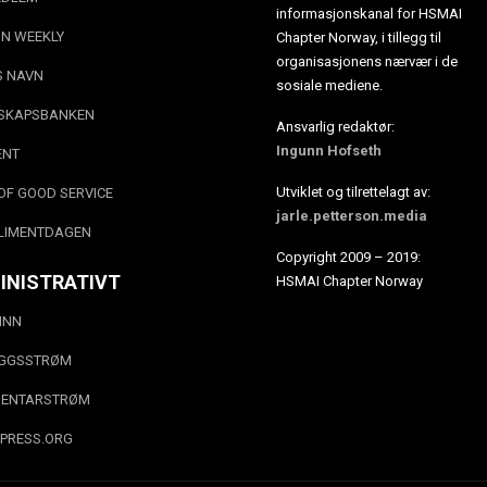
informasjonskanal for HSMAI
N WEEKLY
Chapter Norway, i tillegg til
organisasjonens nærvær i de
S NAVN
sosiale mediene.
SKAPSBANKEN
Ansvarlig redaktør:
Ingunn Hofseth
ENT
Utviklet og tilrettelagt av:
OF GOOD SERVICE
jarle.petterson.media
LIMENTDAGEN
Copyright 2009 – 2019:
INISTRATIVT
HSMAI Chapter Norway
INN
EGGSSTRØM
ENTARSTRØM
PRESS.ORG