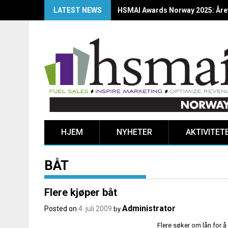
LATEST NEWS
Finalistene til HSMAI Awards Nor
HJEM
NYHETER
AKTIVITET
BÅT
Flere kjøper båt
Administrator
Posted on
4. juli 2009
by
Flere søker om lån for å