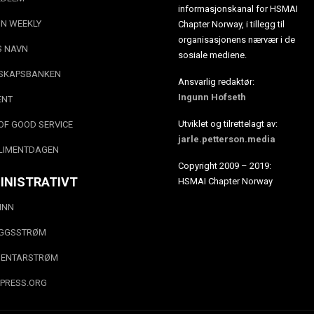
informasjonskanal for HSMAI
N WEEKLY
Chapter Norway, i tillegg til
organisasjonens nærvær i de
S NAVN
sosiale mediene.
SKAPSBANKEN
Ansvarlig redaktør:
Ingunn Hofseth
ENT
Utviklet og tilrettelagt av:
OF GOOD SERVICE
jarle.petterson.media
LIMENTDAGEN
Copyright 2009 – 2019:
INISTRATIVT
HSMAI Chapter Norway
INN
EGGSSTRØM
ENTARSTRØM
PRESS.ORG