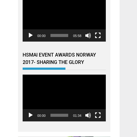
00:00
05:58
HSMAI EVENT AWARDS NORWAY
2017- SHARING THE GLORY
Videoavspiller
00:00
01:34