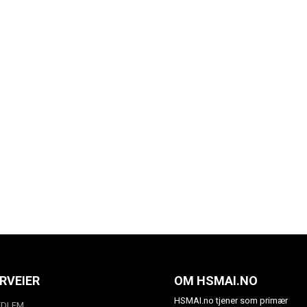
RVEIER
OM HSMAI.NO
HSMAI.no tjener som primær
EDLEM