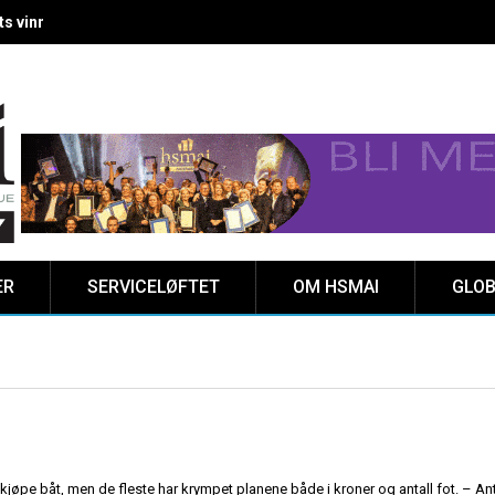
way 2025 er klar!
ER
SERVICELØFTET
OM HSMAI
GLOB
 kjøpe båt, men de fleste har krympet planene både i kroner og antall fot. – Ant