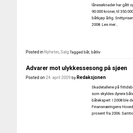
lånesøknader har gått o
90.000 kroner, til 350.0
båtkjøp årlig. Snittprise
2008. Les mer…
Posted in
Nyheter
,
Salg
Tagged
båt
,
båtliv
Advarer mot ulykkessesong på sjøen
Redaksjonen
Posted on
24. april 2009
by
Skadetallene på fritidsb
som skyldes dyrere båte
båtekspert. I 2008 ble det
Finansnæringens Hovedor
prosent fra 2006. Samtid