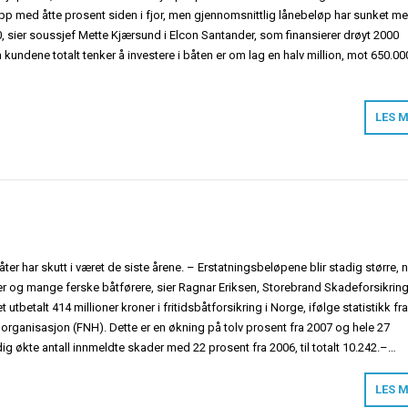
pp med åtte prosent siden i fjor, men gjennomsnittlig lånebeløp har sunket m
00, sier soussjef Mette Kjærsund i Elcon Santander, som finansierer drøyt 2000
n kundene totalt tenker å investere i båten er om lag en halv million, mot 650.000
LES 
åter har skutt i været de siste årene. – Erstatningsbeløpene blir stadig større, 
r og mange ferske båtførere, sier Ragnar Eriksen, Storebrand Skadeforsikrin
 utbetalt 414 millioner kroner i fritidsbåtforsikring i Norge, ifølge statistikk fr
ganisasjon (FNH). Dette er en økning på tolv prosent fra 2007 og hele 27
ig økte antall innmeldte skader med 22 prosent fra 2006, til totalt 10.242.–…
LES 