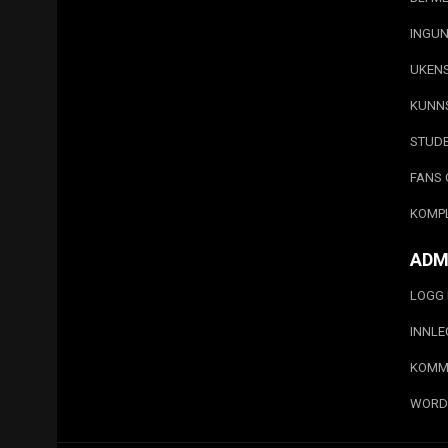
INGUN
UKEN
KUNN
STUD
FANS 
KOMP
ADM
LOGG 
INNL
KOMM
WORD