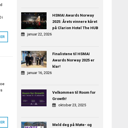
ed
HSMAI Awards Norway
 i
2025: Årets vinnere kåret
på Clarion Hotel The HUB
januar 22, 2026
MER
Finalistene til HSMAI
Awards Norway 2025 er
klar!
januar 16, 2026
noe
gs
Velkommen til Room for
a
Growth!
oktober 23, 2025
MER
Meld deg på Møte- og