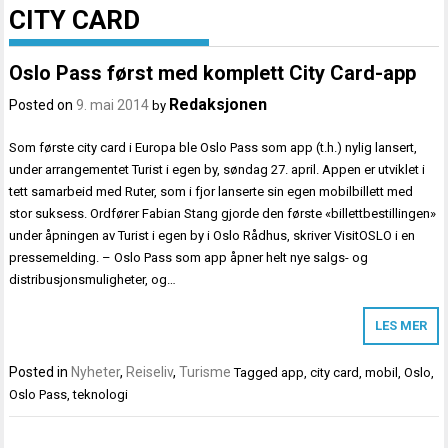
CITY CARD
Oslo Pass først med komplett City Card-app
Redaksjonen
Posted on
9. mai 2014
by
Som første city card i Europa ble Oslo Pass som app (t.h.) nylig lansert,
under arrangementet Turist i egen by, søndag 27. april. Appen er utviklet i
tett samarbeid med Ruter, som i fjor lanserte sin egen mobilbillett med
stor suksess. Ordfører Fabian Stang gjorde den første «billettbestillingen»
under åpningen av Turist i egen by i Oslo Rådhus, skriver VisitOSLO i en
pressemelding. – Oslo Pass som app åpner helt nye salgs- og
distribusjonsmuligheter, og…
LES MER
Posted in
Nyheter
,
Reiseliv
,
Turisme
Tagged
app
,
city card
,
mobil
,
Oslo
,
Oslo Pass
,
teknologi