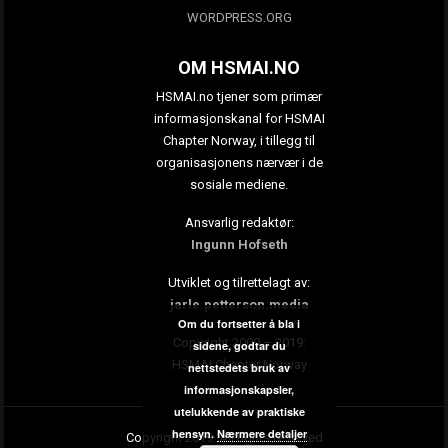
WORDPRESS.ORG
OM HSMAI.NO
HSMAI.no tjener som primær
informasjonskanal for HSMAI
Chapter Norway, i tillegg til
organisasjonens nærvær i de
sosiale mediene.
Ansvarlig redaktør:
Ingunn Hofseth
Utviklet og tilrettelagt av:
jarle.petterson.media
Om du fortsetter å bla i
Copyright 2009 – 2019:
sidene, godtar du
HSMAI Chapter Norway
nettstedets bruk av
informasjonskapsler,
utelukkende av praktiske
hensyn.
Nærmere detaljer
Copyright 2019. All rights reserved