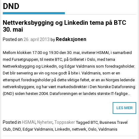
DND
Nettverksbygging og Linkedin tema på BTC
30. mai
Redaksjonen
Posted on
26. april 2013
by
Mellom klokken 17.00 og 19.30 den 30. mai, inviterer HSMAI, i samarbeid
med Fursetgruppen, til neste BTC, på Grilleriet i Oslo, med tema
Nettverksbygging og LinkedIn, og Edgar Valdmanis som foredragsholder.
Det blir servering av vin og noe godt å bite i. Valdmanis, som er en
etterspurt foredragsholder på dette viktige feltet, er en av Norges ledende
nettverksbyggere, og har vært markedsdirektør i Den Norske Dataforening
(DND) siden høsten 2004. Dataforeningen er landets største IT-faglige…
LES MER
Posted in
HSMAI
,
Nyheter
,
Toppsaker
Tagged
BTC
,
Business Travel
Club
,
DND
,
Edgar Valdmanis
,
LinkedIn
,
nettverk
,
Oslo
,
Valdmanis