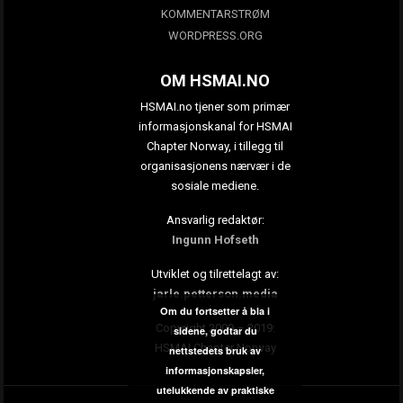
KOMMENTARSTRØM
WORDPRESS.ORG
OM HSMAI.NO
HSMAI.no tjener som primær
informasjonskanal for HSMAI
Chapter Norway, i tillegg til
organisasjonens nærvær i de
sosiale mediene.
Ansvarlig redaktør:
Ingunn Hofseth
Utviklet og tilrettelagt av:
jarle.petterson.media
Om du fortsetter å bla i
Copyright 2009 – 2019:
sidene, godtar du
HSMAI Chapter Norway
nettstedets bruk av
informasjonskapsler,
utelukkende av praktiske