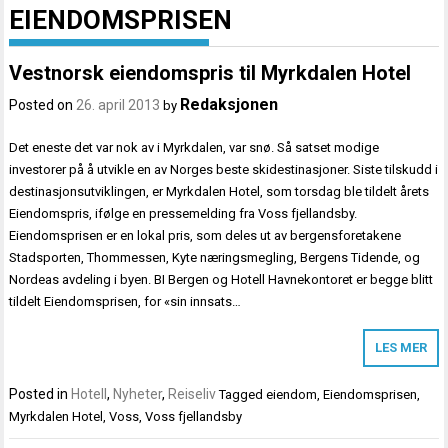
EIENDOMSPRISEN
Vestnorsk eiendomspris til Myrkdalen Hotel
Redaksjonen
Posted on
26. april 2013
by
Det eneste det var nok av i Myrkdalen, var snø. Så satset modige
investorer på å utvikle en av Norges beste skidestinasjoner. Siste tilskudd i
destinasjonsutviklingen, er Myrkdalen Hotel, som torsdag ble tildelt årets
Eiendomspris, ifølge en pressemelding fra Voss fjellandsby.
Eiendomsprisen er en lokal pris, som deles ut av bergensforetakene
Stadsporten, Thommessen, Kyte næringsmegling, Bergens Tidende, og
Nordeas avdeling i byen. BI Bergen og Hotell Havnekontoret er begge blitt
tildelt Eiendomsprisen, for «sin innsats…
LES MER
Posted in
Hotell
,
Nyheter
,
Reiseliv
Tagged
eiendom
,
Eiendomsprisen
,
Myrkdalen Hotel
,
Voss
,
Voss fjellandsby