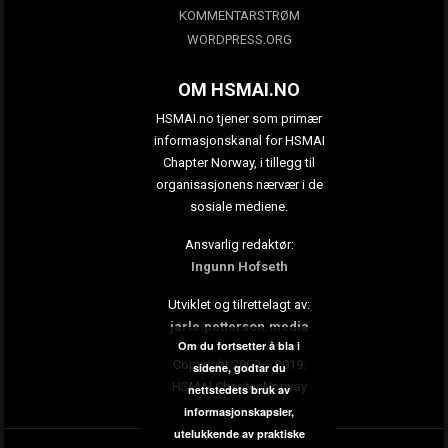
KOMMENTARSTRØM
WORDPRESS.ORG
OM HSMAI.NO
HSMAI.no tjener som primær
informasjonskanal for HSMAI
Chapter Norway, i tillegg til
organisasjonens nærvær i de
sosiale mediene.
Ansvarlig redaktør:
Ingunn Hofseth
Utviklet og tilrettelagt av:
jarle.petterson.media
Om du fortsetter å bla i
Copyright 2009 – 2019:
sidene, godtar du
HSMAI Chapter Norway
nettstedets bruk av
informasjonskapsler,
utelukkende av praktiske