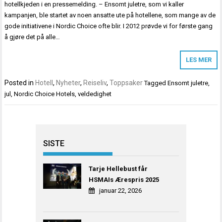
hotellkjeden i en pressemelding. – Ensomt juletre, som vi kaller
kampanjen, ble startet av noen ansatte ute på hotellene, som mange av de
gode initiativene i Nordic Choice ofte blir. I 2012 prøvde vi for første gang
å gjøre det på alle…
LES MER
Posted in
Hotell
,
Nyheter
,
Reiseliv
,
Toppsaker
Tagged
Ensomt juletre
,
jul
,
Nordic Choice Hotels
,
veldedighet
SISTE
Tarje Hellebust får
HSMAIs Ærespris 2025
januar 22, 2026