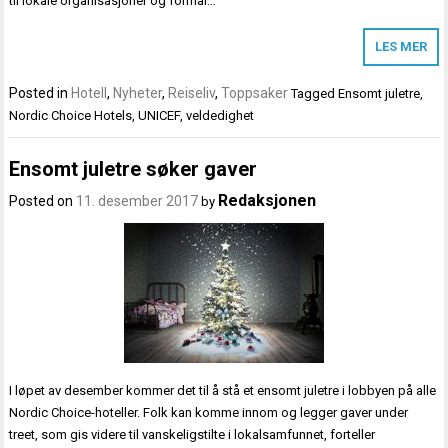
til lokale organisasjoner og formål…
LES MER
Posted in
Hotell
,
Nyheter
,
Reiseliv
,
Toppsaker
Tagged
Ensomt juletre
,
Nordic Choice Hotels
,
UNICEF
,
veldedighet
Ensomt juletre søker gaver
Redaksjonen
Posted on
11. desember 2017
by
I løpet av desember kommer det til å stå et ensomt juletre i lobbyen på alle
Nordic Choice-hoteller. Folk kan komme innom og legger gaver under
treet, som gis videre til vanskeligstilte i lokalsamfunnet, forteller