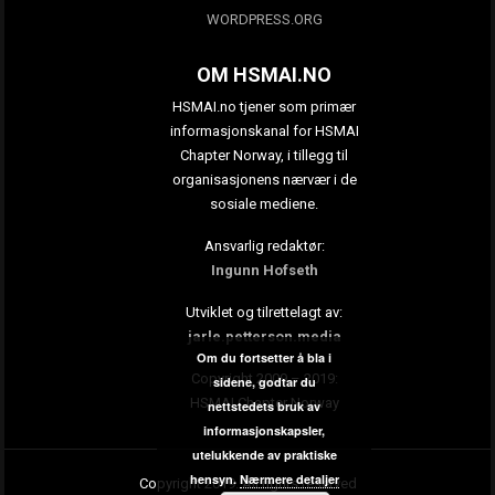
WORDPRESS.ORG
OM HSMAI.NO
HSMAI.no tjener som primær
informasjonskanal for HSMAI
Chapter Norway, i tillegg til
organisasjonens nærvær i de
sosiale mediene.
Ansvarlig redaktør:
Ingunn Hofseth
Utviklet og tilrettelagt av:
jarle.petterson.media
Om du fortsetter å bla i
Copyright 2009 – 2019:
sidene, godtar du
HSMAI Chapter Norway
nettstedets bruk av
informasjonskapsler,
utelukkende av praktiske
hensyn.
Nærmere detaljer
Copyright 2019. All rights reserved