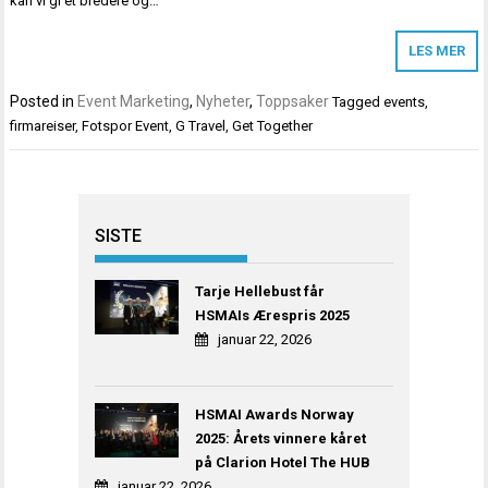
kan vi gi et bredere og…
LES MER
Posted in
Event Marketing
,
Nyheter
,
Toppsaker
Tagged
events
,
firmareiser
,
Fotspor Event
,
G Travel
,
Get Together
SISTE
Tarje Hellebust får
HSMAIs Ærespris 2025
januar 22, 2026
HSMAI Awards Norway
2025: Årets vinnere kåret
på Clarion Hotel The HUB
januar 22, 2026