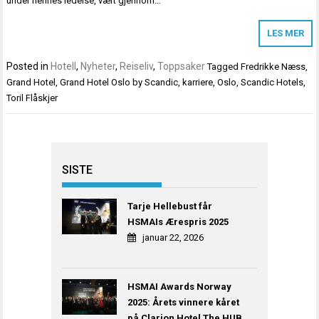
under hennes ledelse, vært gjennom…
LES MER
Posted in
Hotell
,
Nyheter
,
Reiseliv
,
Toppsaker
Tagged
Fredrikke Næss
,
Grand Hotel
,
Grand Hotel Oslo by Scandic
,
karriere
,
Oslo
,
Scandic Hotels
,
Toril Flåskjer
SISTE
Tarje Hellebust får
HSMAIs Ærespris 2025
januar 22, 2026
HSMAI Awards Norway
2025: Årets vinnere kåret
på Clarion Hotel The HUB