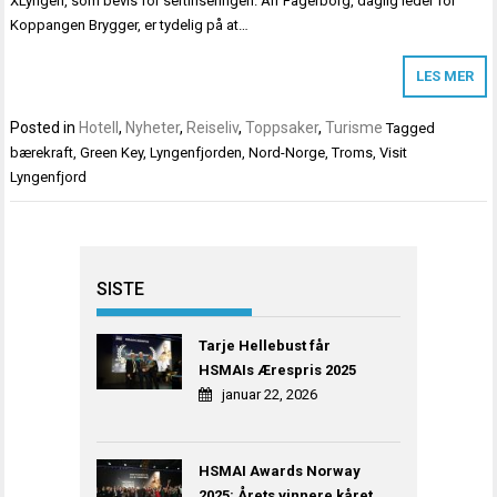
XLyngen, som bevis for sertifiseringen. Alf Fagerborg, daglig leder for
Koppangen Brygger, er tydelig på at…
LES MER
Posted in
Hotell
,
Nyheter
,
Reiseliv
,
Toppsaker
,
Turisme
Tagged
bærekraft
,
Green Key
,
Lyngenfjorden
,
Nord-Norge
,
Troms
,
Visit
Lyngenfjord
SISTE
Tarje Hellebust får
HSMAIs Ærespris 2025
januar 22, 2026
HSMAI Awards Norway
2025: Årets vinnere kåret