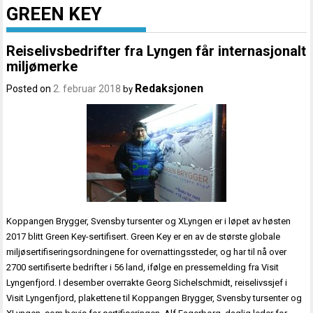
GREEN KEY
Reiselivsbedrifter fra Lyngen får internasjonalt
miljømerke
Redaksjonen
Posted on
2. februar 2018
by
Koppangen Brygger, Svensby tursenter og XLyngen er i løpet av høsten
2017 blitt Green Key-sertifisert. Green Key er en av de største globale
miljøsertifiseringsordningene for overnattingssteder, og har til nå over
2700 sertifiserte bedrifter i 56 land, ifølge en pressemelding fra Visit
Lyngenfjord. I desember overrakte Georg Sichelschmidt, reiselivssjef i
Visit Lyngenfjord, plakettene til Koppangen Brygger, Svensby tursenter og