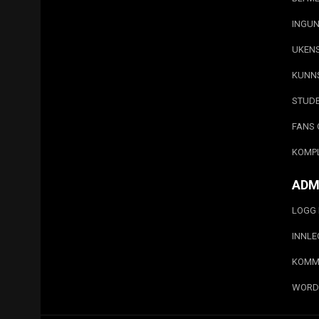
INGUN
UKEN
KUNN
STUD
FANS 
KOMP
ADM
LOGG 
INNL
KOMM
WORD