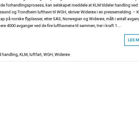
ende forhandlingsprosess, kan selskapet meddele at KLM tildeler handling ved
lesund og Trondheim lufthavn til WGH, skriver Widerøe i en pressemelding. –
skap på norske flyplasser, etter SAS, Norwegian og Widerøe, målt i antall avgan
e 4000 avganger ved de fire lufthavnene til sammen, trer i kraft 1….
LES 
d
handling
,
KLM
,
luftfart
,
WGH
,
Widerøe