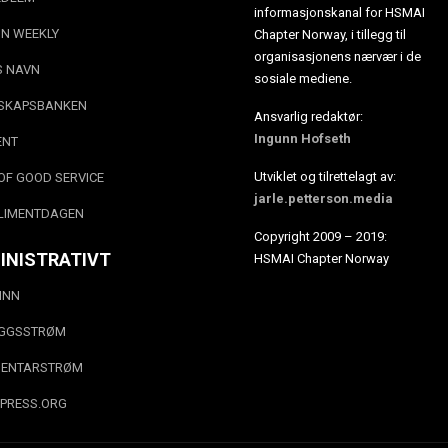
informasjonskanal for HSMAI
N WEEKLY
Chapter Norway, i tillegg til
organisasjonens nærvær i de
S NAVN
sosiale mediene.
SKAPSBANKEN
Ansvarlig redaktør:
Ingunn Hofseth
ENT
Utviklet og tilrettelagt av:
OF GOOD SERVICE
jarle.petterson.media
LIMENTDAGEN
Copyright 2009 – 2019:
INISTRATIVT
HSMAI Chapter Norway
INN
EGGSSTRØM
ENTARSTRØM
PRESS.ORG