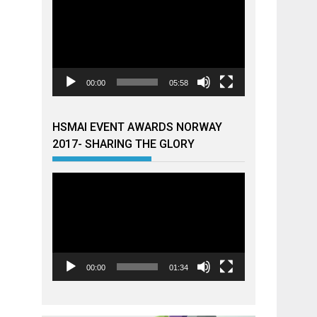
00:00
05:58
HSMAI EVENT AWARDS NORWAY
2017- SHARING THE GLORY
Videoavspiller
00:00
01:34