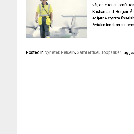
vår, og etter en omfatt
Kristiansand, Bergen, Å
er fjerde største flysel
Avtalen innebærer nærmer
Posted in
Nyheter
,
Reiseliv
,
Samferdsel
,
Toppsaker
Tagge