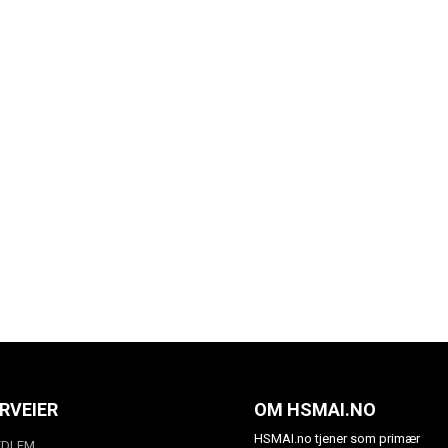
RVEIER
OM HSMAI.NO
HSMAI.no tjener som primær
EDLEM