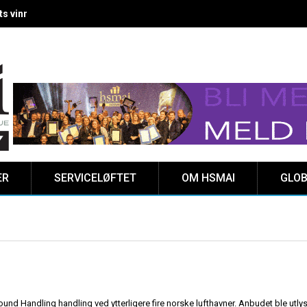
 vinnere kåret på Clarion Hotel The HUB
ER
SERVICELØFTET
OM HSMAI
GLOB
und Handling handling ved ytterligere fire norske lufthavner. Anbudet ble utlyst