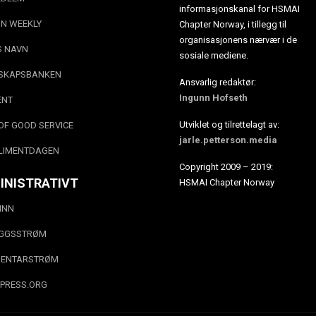
informasjonskanal for HSMAI
N WEEKLY
Chapter Norway, i tillegg til
organisasjonens nærvær i de
S NAVN
sosiale mediene.
SKAPSBANKEN
Ansvarlig redaktør:
Ingunn Hofseth
ENT
Utviklet og tilrettelagt av:
OF GOOD SERVICE
jarle.petterson.media
LIMENTDAGEN
Copyright 2009 – 2019:
INISTRATIVT
HSMAI Chapter Norway
INN
EGGSSTRØM
ENTARSTRØM
PRESS.ORG