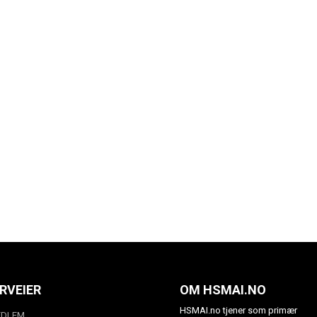
RVEIER
OM HSMAI.NO
HSMAI.no tjener som primær
EDLEM