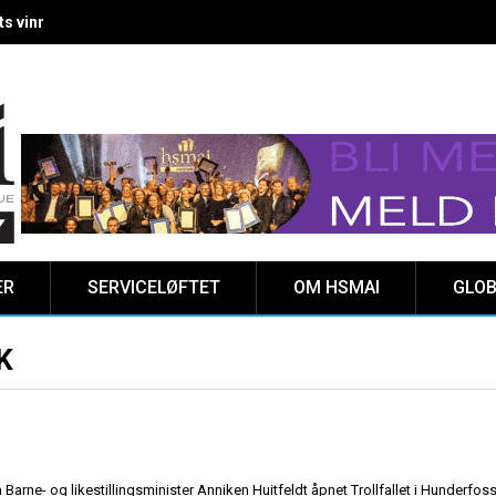
 vinnere kåret på Clarion Hotel The HUB
ER
SERVICELØFTET
OM HSMAI
GLOB
K
 Barne- og likestillingsminister Anniken Huitfeldt åpnet Trollfallet i Hunderfos