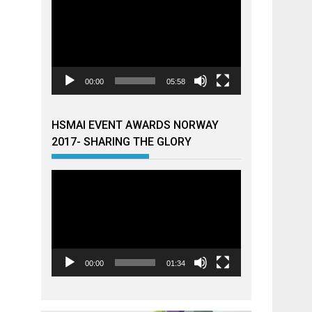
00:00
05:58
HSMAI EVENT AWARDS NORWAY
2017- SHARING THE GLORY
Videoavspiller
00:00
01:34