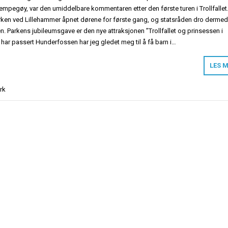
empegøy, var den umiddelbare kommentaren etter den første turen i Trollfallet
arken ved Lillehammer åpnet dørene for første gang, og statsråden dro dermed
 Parkens jubileumsgave er den nye attraksjonen ”Trollfallet og prinsessen i
 har passert Hunderfossen har jeg gledet meg til å få barn i…
LES 
rk