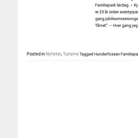
Familiepark lørdag. – Kj
er 25 år siden eventyrp
gang jubileumssesongen.
Tårnet”. – Hver gang jeg
Posted in
Nyheter
,
Turisme
Tagged
Hunderfossen Familiepa