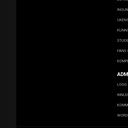
INGUN
UKEN
KUNN
STUD
FANS 
KOMP
ADM
LOGG 
INNL
KOMM
WORD