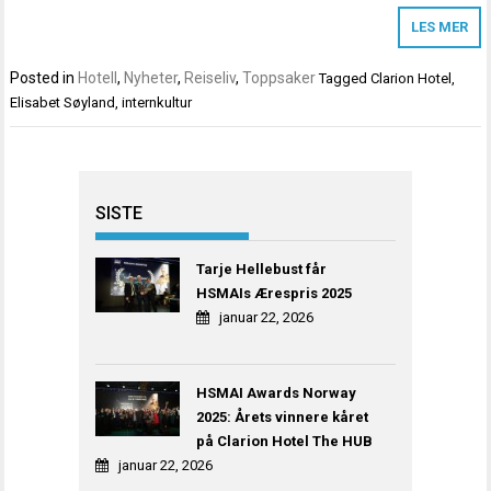
LES MER
Posted in
Hotell
,
Nyheter
,
Reiseliv
,
Toppsaker
Tagged
Clarion Hotel
,
Elisabet Søyland
,
internkultur
SISTE
Tarje Hellebust får
HSMAIs Ærespris 2025
januar 22, 2026
HSMAI Awards Norway
2025: Årets vinnere kåret
på Clarion Hotel The HUB
januar 22, 2026