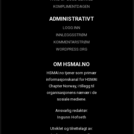
KOMPLIMENTDAGEN
ADMINISTRATIVT
LOGG INN
INNLEGGSSTRØM
KOMMENTARSTRØM
WORDPRESS.ORG
OM HSMAI.NO
HSMAI.no tjener som primær
informasjonskanal for HSMAI
Chapter Norway, i tillegg til
organisasjonens nærvær i de
sosiale mediene.
Ansvarlig redaktør:
Ingunn Hofseth
Utviklet og tilrettelagt av: