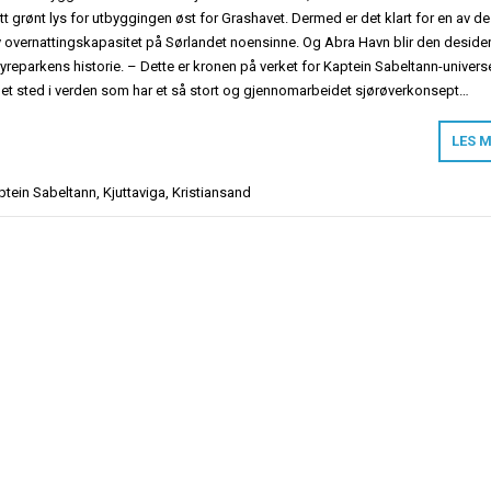
tt grønt lys for utbyggingen øst for Grashavet. Dermed er det klart for en av de
 overnattingskapasitet på Sørlandet noensinne. Og Abra Havn blir den desider
Dyreparkens historie. – Dette er kronen på verket for Kaptein Sabeltann-universe
et sted i verden som har et så stort og gjennomarbeidet sjørøverkonsept…
LES 
ptein Sabeltann
,
Kjuttaviga
,
Kristiansand