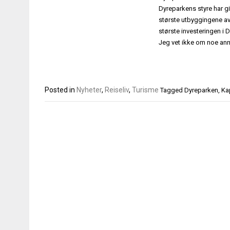
Dyreparkens styre har gi
største utbyggingene av
største investeringen i 
Jeg vet ikke om noe ann
Posted in
Nyheter
,
Reiseliv
,
Turisme
Tagged
Dyreparken
,
Ka