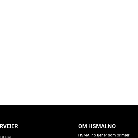
RVEIER
OM HSMAI.NO
HSMAI.no tjener som primær
EDLEM