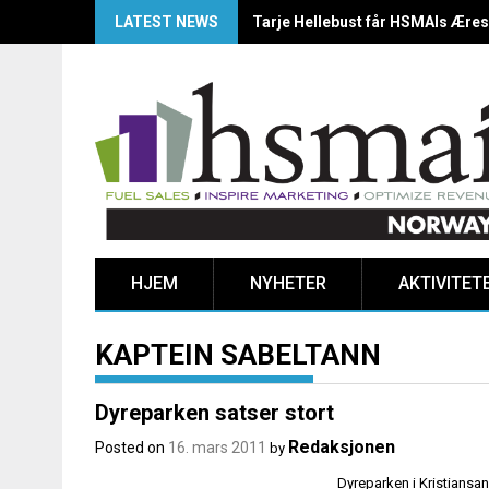
LATEST NEWS
HSMAI Awards Norway 2025: Årets
HJEM
NYHETER
AKTIVITET
KAPTEIN SABELTANN
Dyreparken satser stort
Redaksjonen
Posted on
16. mars 2011
by
Dyreparken i Kristiansa