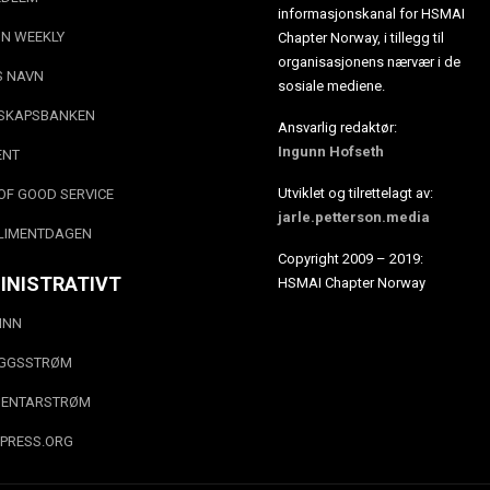
informasjonskanal for HSMAI
N WEEKLY
Chapter Norway, i tillegg til
organisasjonens nærvær i de
S NAVN
sosiale mediene.
SKAPSBANKEN
Ansvarlig redaktør:
Ingunn Hofseth
ENT
Utviklet og tilrettelagt av:
OF GOOD SERVICE
jarle.petterson.media
LIMENTDAGEN
Copyright 2009 – 2019:
INISTRATIVT
HSMAI Chapter Norway
INN
EGGSSTRØM
ENTARSTRØM
PRESS.ORG