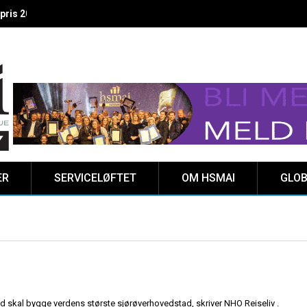
 vinnere kåret på Clarion Hotel The HUB
ER
SERVICELØFTET
OM HSMAI
GLOB
nd skal bygge verdens største sjørøverhovedstad, skriver NHO Reiseliv .