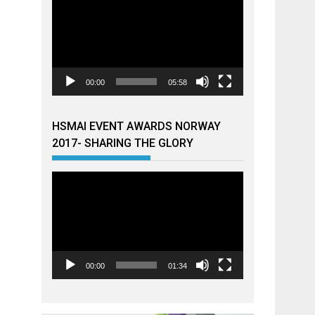
00:00
05:58
HSMAI EVENT AWARDS NORWAY
2017- SHARING THE GLORY
Videoavspiller
00:00
01:34