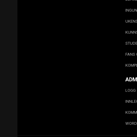
INGUN
UKEN
KUNN
STUD
FANS 
KOMP
ADM
LOGG 
INNL
KOMM
WORD