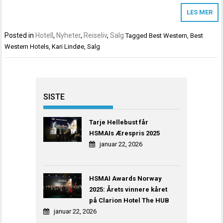
LES MER
Posted in
Hotell
,
Nyheter
,
Reiseliv
,
Salg
Tagged
Best Western
,
Best
Western Hotels
,
Kari Lindøe
,
Salg
SISTE
Tarje Hellebust får
HSMAIs Ærespris 2025
januar 22, 2026
HSMAI Awards Norway
2025: Årets vinnere kåret
på Clarion Hotel The HUB
januar 22, 2026