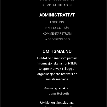
KOMPLIMENTDAGEN
ADMINISTRATIVT
LOGG INN
INNLEGGSSTRØM
KOMMENTARSTRØM
WORDPRESS.ORG
OM HSMAI.NO
HSMAI.no tjener som primær
informasjonskanal for HSMAI
Chapter Norway, i tillegg til
organisasjonens nærvær i de
sosiale mediene.
Ansvarlig redaktør:
Ingunn Hofseth
Utviklet og tilrettelagt av: