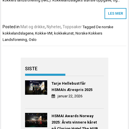
kokkers landsforening (NKL). Kokkelandslagets største oppgave, og…
LES MER
Posted in
Mat og drikke
,
Nyheter
,
Toppsaker
Tagged
De norske
kokkelandslagene
,
Kokke-VM
,
kokkekunst
,
Norske Kokkers
Landsforening
,
Oslo
SISTE
Tarje Hellebust får
HSMAIs Ærespris 2025
januar 22, 2026
HSMAI Awards Norway
2025: Årets vinnere kåret
på Clarion Hotel The HUB