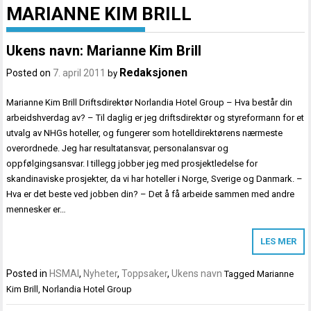
MARIANNE KIM BRILL
Ukens navn: Marianne Kim Brill
Redaksjonen
Posted on
7. april 2011
by
Marianne Kim Brill Driftsdirektør Norlandia Hotel Group – Hva består din
arbeidshverdag av? – Til daglig er jeg driftsdirektør og styreformann for et
utvalg av NHGs hoteller, og fungerer som hotelldirektørens nærmeste
overordnede. Jeg har resultatansvar, personalansvar og
oppfølgingsansvar. I tillegg jobber jeg med prosjektledelse for
skandinaviske prosjekter, da vi har hoteller i Norge, Sverige og Danmark. –
Hva er det beste ved jobben din? – Det å få arbeide sammen med andre
mennesker er…
LES MER
Posted in
HSMAI
,
Nyheter
,
Toppsaker
,
Ukens navn
Tagged
Marianne
Kim Brill
,
Norlandia Hotel Group