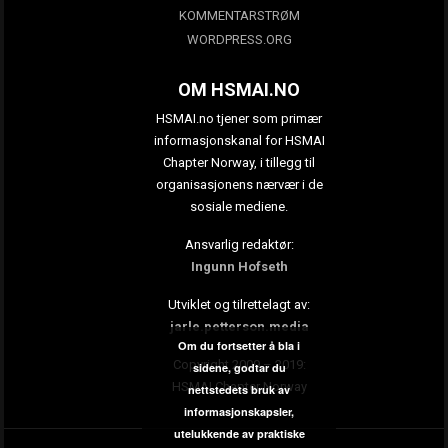
KOMMENTARSTRØM
WORDPRESS.ORG
OM HSMAI.NO
HSMAI.no tjener som primær
informasjonskanal for HSMAI
Chapter Norway, i tillegg til
organisasjonens nærvær i de
sosiale mediene.
Ansvarlig redaktør:
Ingunn Hofseth
Utviklet og tilrettelagt av:
jarle.petterson.media
Om du fortsetter å bla i
Copyright 2009 – 2019:
sidene, godtar du
HSMAI Chapter Norway
nettstedets bruk av
informasjonskapsler,
utelukkende av praktiske