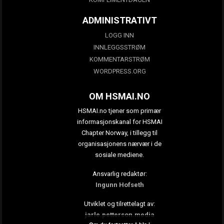
ADMINISTRATIVT
LOGG INN
INNLEGGSSTRØM
KOMMENTARSTRØM
WORDPRESS.ORG
OM HSMAI.NO
HSMAI.no tjener som primær
informasjonskanal for HSMAI
Chapter Norway, i tillegg til
organisasjonens nærvær i de
sosiale mediene.
Ansvarlig redaktør:
Ingunn Hofseth
Utviklet og tilrettelagt av:
jarle.petterson.media