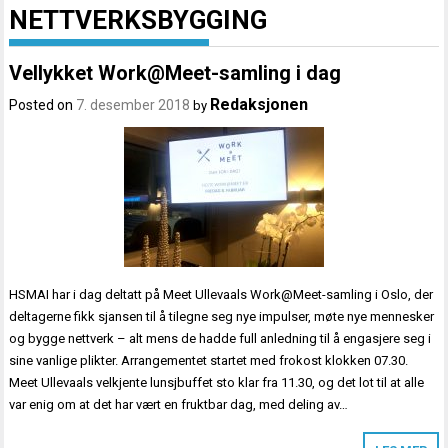
NETTVERKSBYGGING
Vellykket Work@Meet-samling i dag
Redaksjonen
Posted on
7. desember 2018
by
HSMAI har i dag deltatt på Meet Ullevaals Work@Meet-samling i Oslo, der
deltagerne fikk sjansen til å tilegne seg nye impulser, møte nye mennesker
og bygge nettverk – alt mens de hadde full anledning til å engasjere seg i
sine vanlige plikter. Arrangementet startet med frokost klokken 07.30.
Meet Ullevaals velkjente lunsjbuffet sto klar fra 11.30, og det lot til at alle
var enig om at det har vært en fruktbar dag, med deling av…